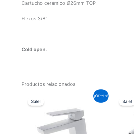
Cartucho cerámico Ø26mm TOP.
Flexos 3/8”.
Cold open.
Productos relacionados
El
El
¡Oferta!
precio
precio
Sale!
Sale!
original
actual
era:
es:
95,59 €.
70,76 €.