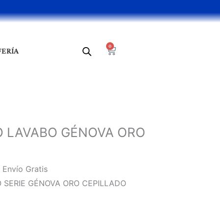
0
Cart
FERÍA
El
precio
LAVABO GÉNOVA ORO
l
actual
es:
€.
67,18 €.
Envío Gratis
SERIE GÉNOVA ORO CEPILLADO