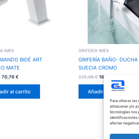
ÍA IMEX
GRIFERÍA IMEX
MANDO BIDÉ ART
GRIFERÍA BAÑO- DUCHA
CO MATE
SUECIA CROMO
€
70,76
€
225,06
€
166,59
€
dir al carrito
Añadir al carrito
Para ofrecer las
almacenar y/o ac
tecnologías nos 
identificaciones 
afectar negativa