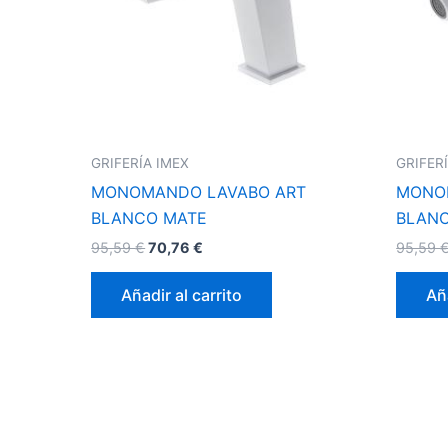
GRIFERÍA IMEX
GRIFER
MONOMANDO LAVABO ART
MONO
BLANCO MATE
BLAN
95,59
€
70,76
€
95,59
Añadir al carrito
Aña