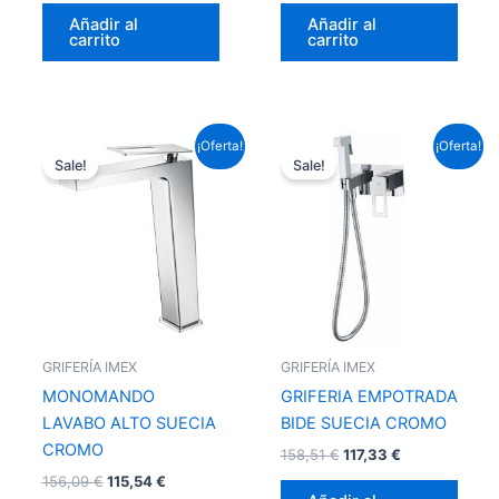
Añadir al
Añadir al
carrito
carrito
El
El
El
El
¡Oferta!
¡Oferta!
precio
precio
precio
precio
Sale!
Sale!
original
actual
original
actual
era:
es:
era:
es:
156,09 €.
115,54 €.
158,51 €.
117,33 €.
GRIFERÍA IMEX
GRIFERÍA IMEX
MONOMANDO
GRIFERIA EMPOTRADA
LAVABO ALTO SUECIA
BIDE SUECIA CROMO
CROMO
158,51
€
117,33
€
156,09
€
115,54
€