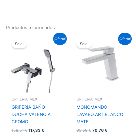
Productos relacionados
El
El
El
El
¡Oferta!
¡Oferta!
precio
precio
precio
precio
Sale!
Sale!
original
actual
original
actual
era:
es:
era:
es:
158,51 €.
117,33 €.
95,59 €.
70,76 €.
GRIFERÍA IMEX
GRIFERÍA IMEX
GRIFERÍA BAÑO-
MONOMANDO
DUCHA VALENCIA
LAVABO ART BLANCO
CROMO
MATE
158,51
€
117,33
€
95,59
€
70,76
€