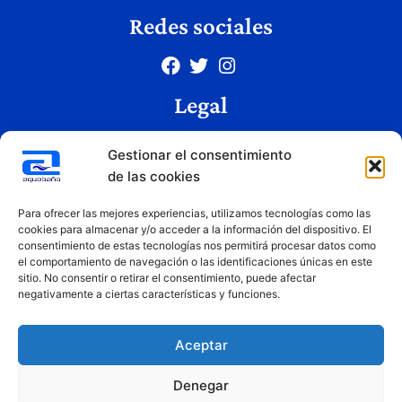
Redes sociales
Legal
Aviso legal
Gestionar el consentimiento
Política de privacidad
de las cookies
Política de cookies
Condiciones de uso
Para ofrecer las mejores experiencias, utilizamos tecnologías como las
cookies para almacenar y/o acceder a la información del dispositivo. El
consentimiento de estas tecnologías nos permitirá procesar datos como
el comportamiento de navegación o las identificaciones únicas en este
Copyright © 2026 Aquabaño | Todos los derechos reservados
sitio. No consentir o retirar el consentimiento, puede afectar
Diseñado por
Innovation Studio
negativamente a ciertas características y funciones.
Aceptar
Denegar