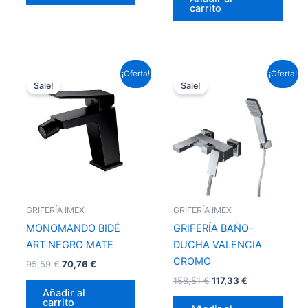
carrito
El
El
El
El
¡Oferta!
¡Oferta!
precio
precio
precio
precio
Sale!
Sale!
original
actual
original
actual
era:
es:
era:
es:
95,59 €.
70,76 €.
158,51 €.
117,33 €.
GRIFERÍA IMEX
GRIFERÍA IMEX
MONOMANDO BIDÉ
GRIFERÍA BAÑO-
ART NEGRO MATE
DUCHA VALENCIA
CROMO
95,59
€
70,76
€
158,51
€
117,33
€
Añadir al
carrito