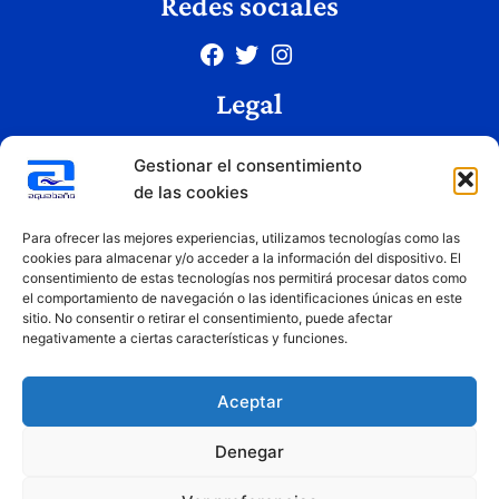
Redes sociales
Legal
Aviso legal
Gestionar el consentimiento
Política de privacidad
de las cookies
Política de cookies
Condiciones de uso
Para ofrecer las mejores experiencias, utilizamos tecnologías como las
cookies para almacenar y/o acceder a la información del dispositivo. El
consentimiento de estas tecnologías nos permitirá procesar datos como
el comportamiento de navegación o las identificaciones únicas en este
Copyright © 2026 Aquabaño | Todos los derechos reservados
sitio. No consentir o retirar el consentimiento, puede afectar
Diseñado por
Innovation Studio
negativamente a ciertas características y funciones.
Aceptar
Denegar