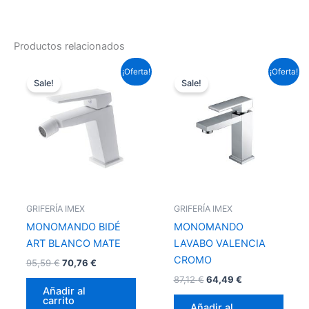
Productos relacionados
El
El
El
El
¡Oferta!
¡Oferta!
precio
precio
precio
precio
Sale!
Sale!
original
actual
original
actual
era:
es:
era:
es:
95,59 €.
70,76 €.
87,12 €.
64,49 €.
GRIFERÍA IMEX
GRIFERÍA IMEX
MONOMANDO BIDÉ
MONOMANDO
ART BLANCO MATE
LAVABO VALENCIA
CROMO
95,59
€
70,76
€
87,12
€
64,49
€
Añadir al
carrito
Añadir al