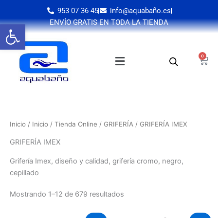
Ir
953 07 36 45
info@aquabaño.es
al
ENVÍO GRATIS EN TODA LA TIENDA
Abrir barra de herramientas
contenido
0
Cart
Inicio
/
Inicio
/
Tienda Online
/
GRIFERÍA
/ GRIFERÍA IMEX
GRIFERÍA IMEX
Grifería Imex, diseño y calidad, grifería cromo, negro,
cepillado
Mostrando 1–12 de 679 resultados