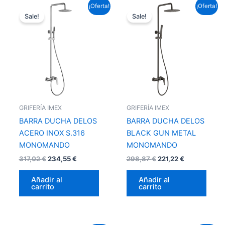
El
El
El
El
¡Oferta!
¡Oferta!
precio
precio
precio
precio
Sale!
Sale!
original
actual
original
actual
era:
es:
era:
es:
317,02 €.
234,55 €.
298,87 €.
221,22 €.
GRIFERÍA IMEX
GRIFERÍA IMEX
BARRA DUCHA DELOS
BARRA DUCHA DELOS
ACERO INOX S.316
BLACK GUN METAL
MONOMANDO
MONOMANDO
317,02
€
234,55
€
298,87
€
221,22
€
Añadir al
Añadir al
carrito
carrito