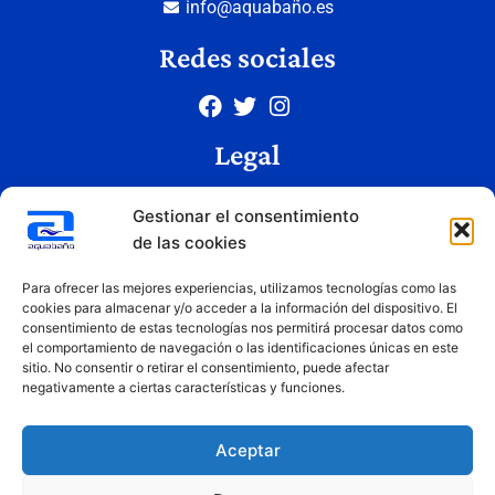
info@aquabaño.es
Redes sociales
Legal
Aviso legal
Gestionar el consentimiento
Política de privacidad
de las cookies
Política de cookies
Condiciones de uso
Para ofrecer las mejores experiencias, utilizamos tecnologías como las
cookies para almacenar y/o acceder a la información del dispositivo. El
consentimiento de estas tecnologías nos permitirá procesar datos como
el comportamiento de navegación o las identificaciones únicas en este
Copyright © 2026 Aquabaño | Todos los derechos reservados
sitio. No consentir o retirar el consentimiento, puede afectar
Diseñado por
Innovation Studio
negativamente a ciertas características y funciones.
Aceptar