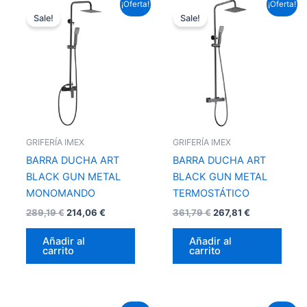
El
El
El
El
¡Oferta!
¡Oferta!
precio
precio
precio
precio
Sale!
Sale!
original
actual
original
actual
era:
es:
era:
es:
289,19 €.
214,06 €.
361,79 €.
267,81 €.
GRIFERÍA IMEX
GRIFERÍA IMEX
BARRA DUCHA ART
BARRA DUCHA ART
BLACK GUN METAL
BLACK GUN METAL
MONOMANDO
TERMOSTÁTICO
289,19
€
214,06
€
361,79
€
267,81
€
Añadir al
Añadir al
carrito
carrito