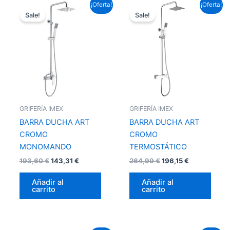
El
El
El
El
¡Oferta!
¡Oferta!
precio
precio
precio
precio
Sale!
Sale!
original
actual
original
actual
era:
es:
era:
es:
193,60 €.
143,31 €.
264,99 €.
196,15 €.
GRIFERÍA IMEX
GRIFERÍA IMEX
BARRA DUCHA ART
BARRA DUCHA ART
CROMO
CROMO
MONOMANDO
TERMOSTÁTICO
193,60
€
143,31
€
264,99
€
196,15
€
Añadir al
Añadir al
carrito
carrito