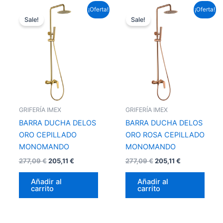
El
El
El
El
¡Oferta!
¡Oferta!
precio
precio
precio
precio
Sale!
Sale!
original
actual
original
actual
era:
es:
era:
es:
277,09 €.
205,11 €.
277,09 €.
205,11 €.
GRIFERÍA IMEX
GRIFERÍA IMEX
BARRA DUCHA DELOS
BARRA DUCHA DELOS
ORO CEPILLADO
ORO ROSA CEPILLADO
MONOMANDO
MONOMANDO
277,09
€
205,11
€
277,09
€
205,11
€
Añadir al
Añadir al
carrito
carrito