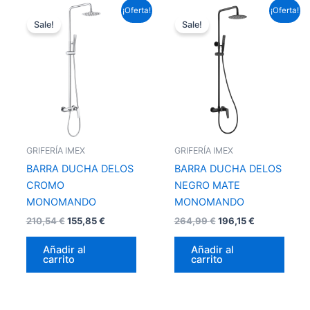
El
El
El
El
¡Oferta!
¡Oferta!
precio
precio
precio
precio
Sale!
Sale!
original
actual
original
actual
era:
es:
era:
es:
210,54 €.
155,85 €.
264,99 €.
196,15 €.
GRIFERÍA IMEX
GRIFERÍA IMEX
BARRA DUCHA DELOS
BARRA DUCHA DELOS
CROMO
NEGRO MATE
MONOMANDO
MONOMANDO
210,54
€
155,85
€
264,99
€
196,15
€
Añadir al
Añadir al
carrito
carrito