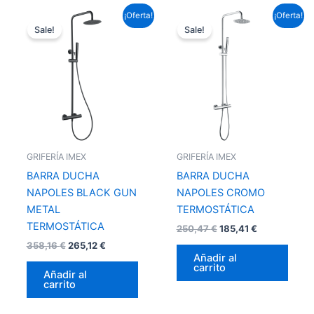
El
El
El
El
¡Oferta!
¡Oferta!
precio
precio
precio
precio
Sale!
Sale!
original
actual
original
actual
era:
es:
era:
es:
358,16 €.
265,12 €.
250,47 €.
185,41 €.
GRIFERÍA IMEX
GRIFERÍA IMEX
BARRA DUCHA
BARRA DUCHA
NAPOLES BLACK GUN
NAPOLES CROMO
METAL
TERMOSTÁTICA
TERMOSTÁTICA
250,47
€
185,41
€
358,16
€
265,12
€
Añadir al
carrito
Añadir al
carrito