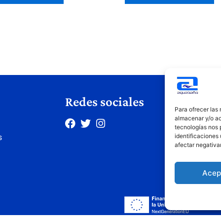
Redes sociales
Le
Para ofrecer las
almacenar y/o ac
Avis
tecnologías nos 
identificaciones 
s
Polí
afectar negativa
Polí
Cond
Acep