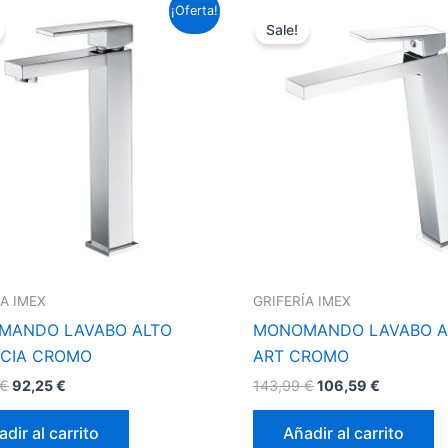
El
El
El
El
¡Oferta!
precio
precio
precio
precio
Sale!
original
actual
original
actual
era:
es:
era:
es:
124,63 €.
92,25 €.
143,99 €.
106,59 €.
ÍA IMEX
GRIFERÍA IMEX
MANDO LAVABO ALTO
MONOMANDO LAVABO A
CIA CROMO
ART CROMO
€
92,25
€
143,99
€
106,59
€
dir al carrito
Añadir al carrito