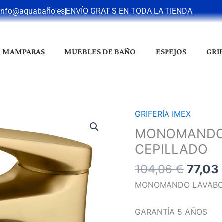
info@aquabaño.es
ENVÍO GRATIS EN TODA LA TIENDA
MAMPARAS
MUEBLES DE BAÑO
ESPEJOS
GRI
El
GRIFERÍA IMEX
MONOMANDO
preci
LAVABO
MONOMANDO 
origin
DELOS
CEPILLADO
era:
ORO
104,0
104,06
€
77,03
CEPILLADO
cantidad
MONOMANDO LAVABO 
GARANTÍA 5 AÑOS