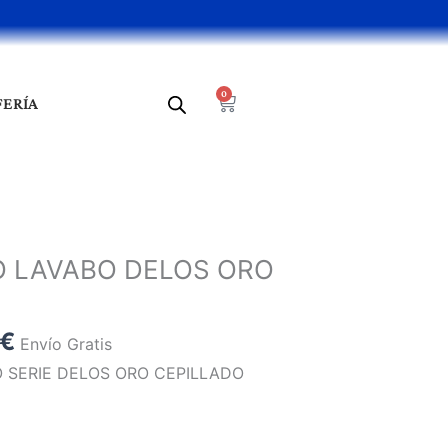
0
Cart
FERÍA
El
o
precio
LAVABO DELOS ORO
al
actual
es:
6 €.
77,03 €.
€
Envío Gratis
SERIE DELOS ORO CEPILLADO