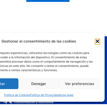
Gestionar el consentimiento de las cookies
gal
 mejores experiencias, utilizamos tecnologías como las cookies para
ceder a la información del dispositivo. El consentimiento de estas
o legal
permitirá procesar datos como el comportamiento de navegación o las
únicas en este sitio. No consentir o retirar el consentimiento, puede
tica de privacidad
mente a ciertas características y funciones.
tica de cookies
iciones de uso
tar
Denegar
Ver preferencias
Política de Cookies
Política de Privacidad
Aviso legal