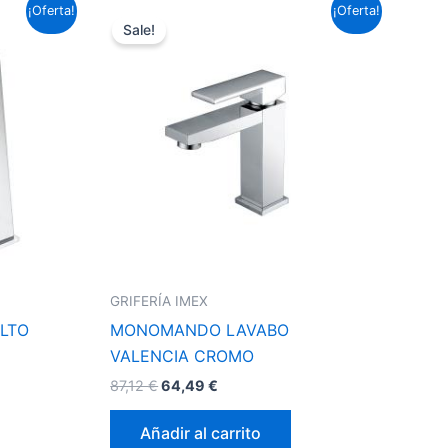
El
El
¡Oferta!
¡Oferta!
precio
precio
Sale!
original
actual
era:
es:
87,12 €.
64,49 €.
GRIFERÍA IMEX
LTO
MONOMANDO LAVABO
VALENCIA CROMO
87,12
€
64,49
€
Añadir al carrito