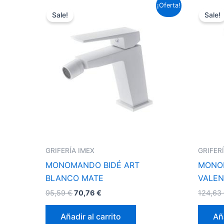
El
El
¡Oferta!
precio
precio
Sale!
Sale!
original
actual
era:
es:
95,59 €.
70,76 €.
GRIFERÍA IMEX
GRIFER
MONOMANDO BIDÉ ART
MONO
BLANCO MATE
VALEN
95,59
€
70,76
€
124,63
Añadir al carrito
Aña