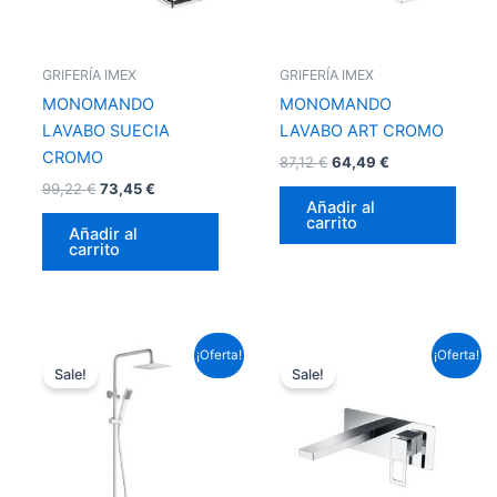
GRIFERÍA IMEX
GRIFERÍA IMEX
MONOMANDO
MONOMANDO
LAVABO SUECIA
LAVABO ART CROMO
CROMO
87,12
€
64,49
€
99,22
€
73,45
€
Añadir al
carrito
Añadir al
carrito
El
El
El
El
¡Oferta!
¡Oferta!
precio
precio
precio
precio
Sale!
Sale!
original
actual
original
actual
era:
es:
era:
es:
237,16 €.
175,55 €.
159,72 €.
118,23 €.