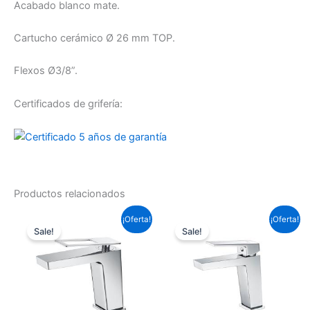
Acabado blanco mate.
Cartucho cerámico Ø 26 mm TOP.
Flexos Ø3/8”.
Certificados de grifería:
Productos relacionados
El
El
El
El
¡Oferta!
¡Oferta!
precio
precio
precio
precio
Sale!
Sale!
original
actual
original
actual
era:
es:
era:
es:
99,22 €.
73,45 €.
87,12 €.
64,49 €.