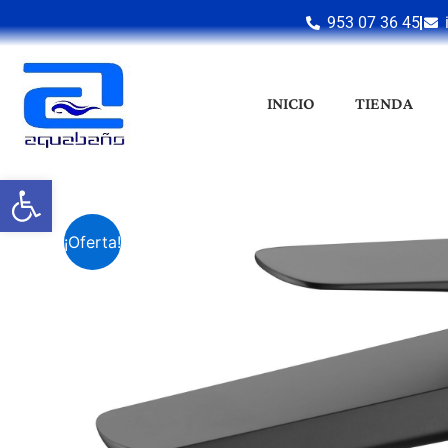
Ir
953 07 36 45
al
contenido
INICIO
TIENDA
Abrir barra de herramientas
¡Oferta!