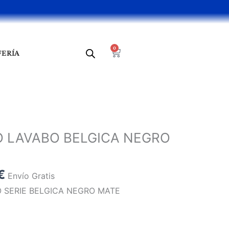
0
Cart
FERÍA
El
precio
LAVABO BELGICA NEGRO
l
actual
es:
€.
49,26 €.
€
Envío Gratis
SERIE BELGICA NEGRO MATE