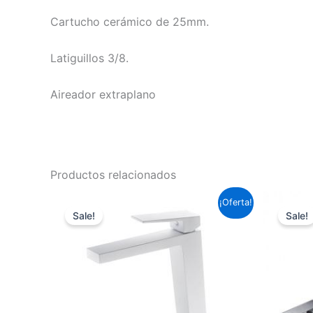
Cartucho cerámico de 25mm.
Latiguillos 3/8.
Aireador extraplano
Productos relacionados
El
El
¡Oferta!
precio
precio
Sale!
Sale!
original
actual
era:
es:
153,67 €.
113,75 €.