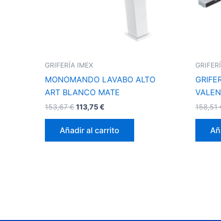
GRIFERÍA IMEX
GRIFER
MONOMANDO LAVABO ALTO
GRIFE
ART BLANCO MATE
VALEN
153,67
€
113,75
€
158,51
Añadir al carrito
Aña