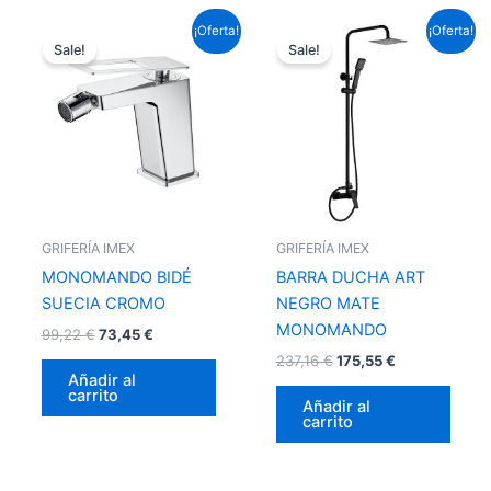
El
El
El
El
¡Oferta!
¡Oferta!
precio
precio
precio
precio
Sale!
Sale!
original
actual
original
actual
era:
es:
era:
es:
99,22 €.
73,45 €.
237,16 €.
175,55 €.
GRIFERÍA IMEX
GRIFERÍA IMEX
MONOMANDO BIDÉ
BARRA DUCHA ART
SUECIA CROMO
NEGRO MATE
MONOMANDO
99,22
€
73,45
€
237,16
€
175,55
€
Añadir al
carrito
Añadir al
carrito