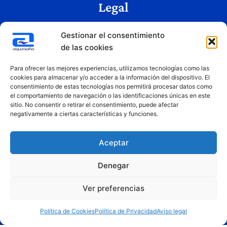
Legal
Aviso legal
Gestionar el consentimiento
Política de privacidad
de las cookies
Política de cookies
Condiciones de uso
Para ofrecer las mejores experiencias, utilizamos tecnologías como las
cookies para almacenar y/o acceder a la información del dispositivo. El
consentimiento de estas tecnologías nos permitirá procesar datos como
el comportamiento de navegación o las identificaciones únicas en este
Copyright © 2026 Aquabaño | Todos los derechos reservados
sitio. No consentir o retirar el consentimiento, puede afectar
Diseñado por
Innovation Studio
negativamente a ciertas características y funciones.
Aceptar
Denegar
Ver preferencias
Financiado por la Unión Europea – NextGenerationEU. Sin embargo, los puntos de vista y las
opiniones expresadas son únicamente los del autor o autores y no reflejan necesariamente los de
la Unión Europea o la Comisión Europea. Ni la Unión Europea ni la Comisión Europea pueden ser
Política de Cookies
Política de Privacidad
Aviso legal
consideradas responsables de las mismas.