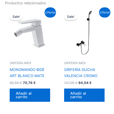
Productos relacionados
El
El
El
El
¡Oferta!
¡Oferta!
precio
precio
precio
precio
Sale!
Sale!
original
actual
original
actual
era:
es:
era:
es:
95,59 €.
70,76 €.
127,05 €.
94,04 €.
GRIFERÍA IMEX
GRIFERÍA IMEX
MONOMANDO BIDÉ
GRIFERÍA DUCHA
ART BLANCO MATE
VALENCIA CROMO
95,59
€
70,76
€
127,05
€
94,04
€
Añadir al
Añadir al
carrito
carrito