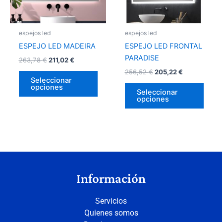
opciones
opci
se
se
pueden
pued
espejos led
espejos led
elegir
elegir
ESPEJO LED MADEIRA
ESPEJO LED FRONTAL
en
en
PARADISE
263,78
€
211,02
€
la
la
256,52
€
205,22
€
página
págin
Seleccionar
opciones
de
de
Seleccionar
opciones
producto
prod
Información
Servicios
Quienes somos