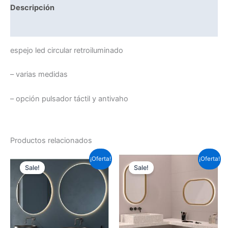
Descripción
Información adicional
espejo led circular retroiluminado
– varias medidas
– opción pulsador táctil y antivaho
Productos relacionados
Este
Este
¡Oferta!
¡Oferta!
Sale!
Sale!
producto
prod
tiene
tiene
múltiples
múlti
variantes.
varia
Las
Las