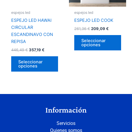
se
se
pueden
pued
espejos led
espejos led
elegir
elegir
ESPEJO LED HAWAI
ESPEJO LED COOK
en
en
CIRCULAR
261,36
€
209,09
€
la
la
ESCANDINAVO CON
página
págin
Seleccionar
REPISA
opciones
de
de
446,49
€
357,19
€
producto
prod
Seleccionar
opciones
Información
Servicios
Quienes somos