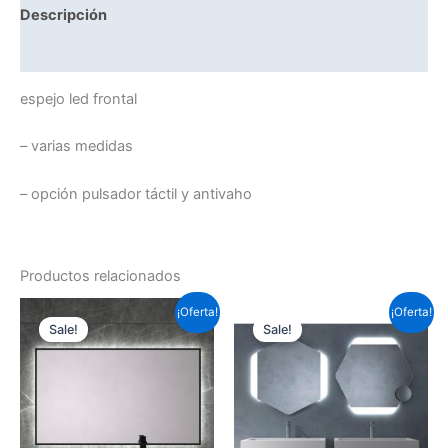
Descripción
Información adicional
espejo led frontal
– varias medidas
– opción pulsador táctil y antivaho
Productos relacionados
Este
Este
¡Oferta!
¡Oferta!
Sale!
Sale!
producto
prod
tiene
tiene
múltiples
múlti
variantes.
varia
Las
Las