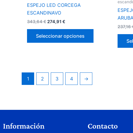
página
escand
ESPEJO LED CORCEGA
de
ESPEJ
ESCANDINAVO
producto
ARUB
343,64
€
274,91
€
237,16
Seleccionar opciones
Se
1
2
3
4
→
Información
Contacto