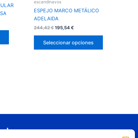
página
página
escandinavos
CULAR
de
de
ESPEJO MARCO METÁLICO
ISA
producto
producto
ADELAIDA
244,42
€
195,54
€
Seleccionar opciones
gal