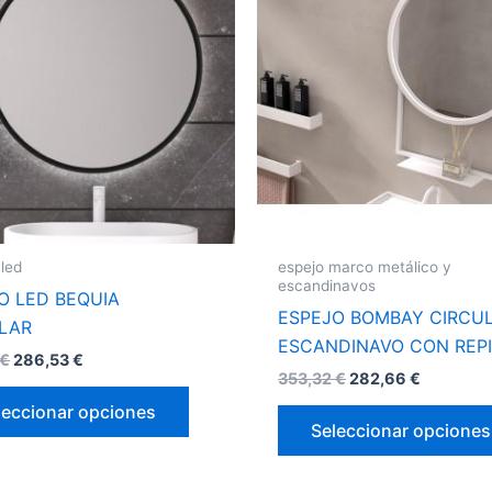
tiene
múltiples
variantes.
Las
opciones
se
pueden
elegir
en
la
 led
espejo marco metálico y
página
escandinavos
O LED BEQUIA
de
ESPEJO BOMBAY CIRCU
LAR
producto
ESCANDINAVO CON REP
€
286,53
€
353,32
€
282,66
€
leccionar opciones
Seleccionar opciones