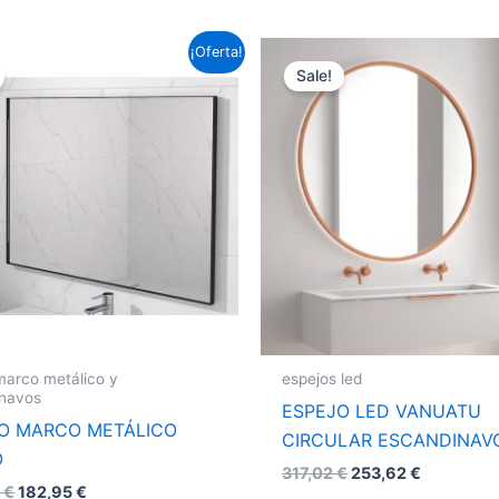
Este
¡Oferta!
Sale!
producto
tiene
múltiples
variantes.
Las
opciones
se
pueden
elegir
en
la
marco metálico y
espejos led
página
inavos
ESPEJO LED VANUATU
de
O MARCO METÁLICO
CIRCULAR ESCANDINAV
producto
O
317,02
€
253,62
€
9
€
182,95
€