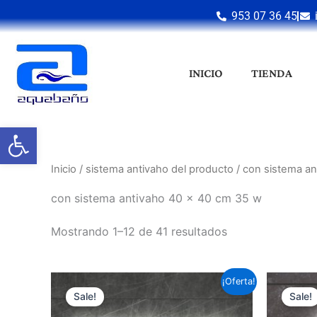
Ir
953 07 36 45
al
contenido
INICIO
TIENDA
Abrir barra de herramientas
Inicio
/ sistema antivaho del producto / con sistema a
con sistema antivaho 40 x 40 cm 35 w
Mostrando 1–12 de 41 resultados
Este
¡Oferta!
Sale!
Sale!
producto