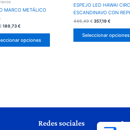
página
inavos
ESPEJO LED HAWAI CIR
de
O MARCO METÁLICO
ESCANDINAVO CON REP
producto
A
446,49
€
357,19
€
€
189,73
€
Seleccionar opciones
leccionar opciones
Redes sociales
Le