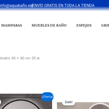
info@aquabaño.es
ENVÍO GRATIS EN TODA LA TIENDA
MAMPARAS
MUEBLES DE BAÑO
ESPEJOS
GRI
ntivaho 40 x 40 cm 35 w
Este
¡Oferta!
Sale!
producto