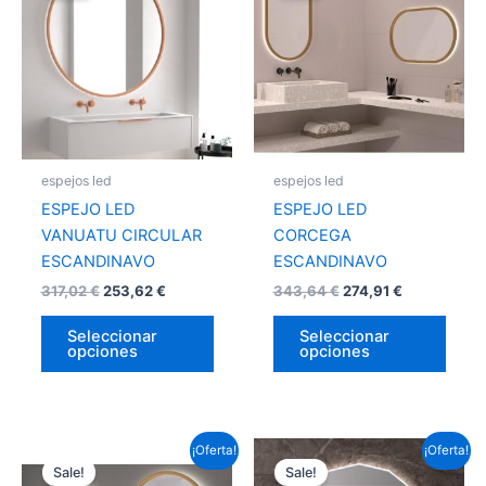
tiene
tiene
múltiples
múlti
variantes.
varia
Las
Las
opciones
opci
se
se
pueden
pued
espejos led
espejos led
elegir
elegir
ESPEJO LED
ESPEJO LED
en
en
VANUATU CIRCULAR
CORCEGA
la
la
ESCANDINAVO
ESCANDINAVO
página
págin
317,02
€
253,62
€
343,64
€
274,91
€
de
de
producto
prod
Seleccionar
Seleccionar
opciones
opciones
Este
Este
¡Oferta!
¡Oferta!
Sale!
Sale!
producto
prod