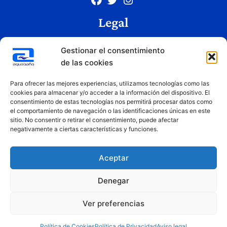
Legal
Aviso legal
Gestionar el consentimiento
Política de privacidad
de las cookies
Política de cookies
Condiciones de uso
Para ofrecer las mejores experiencias, utilizamos tecnologías como las
cookies para almacenar y/o acceder a la información del dispositivo. El
consentimiento de estas tecnologías nos permitirá procesar datos como
el comportamiento de navegación o las identificaciones únicas en este
Copyright © 2026 Aquabaño | Todos los derechos reservados
sitio. No consentir o retirar el consentimiento, puede afectar
Diseñado por
Innovation Studio
negativamente a ciertas características y funciones.
Aceptar
Denegar
Ver preferencias
Financiado por la Unión Europea – NextGenerationEU. Sin embargo, los puntos de vista y las
opiniones expresadas son únicamente los del autor o autores y no reflejan necesariamente los de
la Unión Europea o la Comisión Europea. Ni la Unión Europea ni la Comisión Europea pueden ser
Política de Cookies
Política de Privacidad
Aviso legal