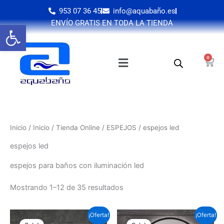
Ir
953 07 36 45
info@aquabaño.es
al
ENVÍO GRATIS EN TODA LA TIENDA
Abrir barra de herramientas
contenido
0
Cart
Inicio
/
Inicio
/
Tienda Online
/
ESPEJOS
/ espejos led
espejos led
espejos para baños con iluminación led
Mostrando 1–12 de 35 resultados
Este
Este
¡Oferta!
¡Oferta!