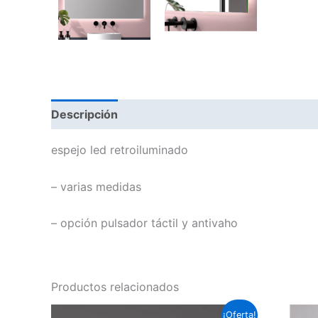
Descripción
Información adicional
espejo led retroiluminado
– varias medidas
– opción pulsador táctil y antivaho
Productos relacionados
Este
¡Oferta!