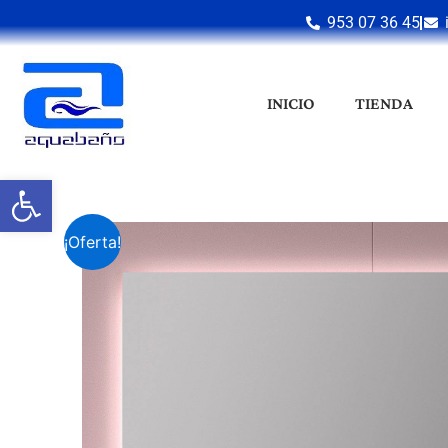
Ir
953 07 36 45
al
contenido
INICIO
TIENDA
Abrir barra de herramientas
¡Oferta!