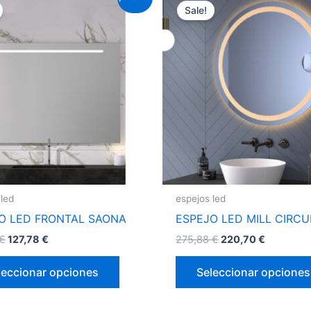
Sale!
producto
tiene
múltiples
variantes.
Las
opciones
se
pueden
elegir
en
la
 led
espejos led
página
O LED FRONTAL SAONA
ESPEJO LED MILL CIRC
de
€
127,78
€
275,88
€
220,70
€
producto
leccionar opciones
Seleccionar opciones