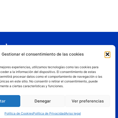
gal
Gestionar el consentimiento de las cookies
o legal
tica de privacidad
 mejores experiencias, utilizamos tecnologías como las cookies para
tica de cookies
ceder a la información del dispositivo. El consentimiento de estas
permitirá procesar datos como el comportamiento de navegación o las
iciones de uso
únicas en este sitio. No consentir o retirar el consentimiento, puede
mente a ciertas características y funciones.
tar
Denegar
Ver preferencias
, los puntos de vista y las opiniones expresadas son
Política de Cookies
Política de Privacidad
Aviso legal
de la Unión Europea o la Comisión Europea. Ni la Unión