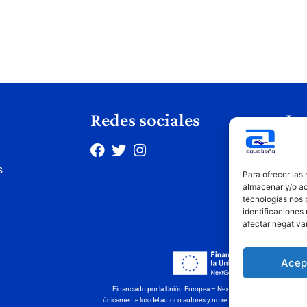
Redes sociales
Le
Avis
s
Polí
Para ofrecer las
Polí
almacenar y/o ac
tecnologías nos 
Cond
identificaciones 
afectar negativa
Acep
Financiado por la Unión Europea – NextGenerationEU. Sin embargo
únicamente los del autor o autores y no reflejan necesariamente los 