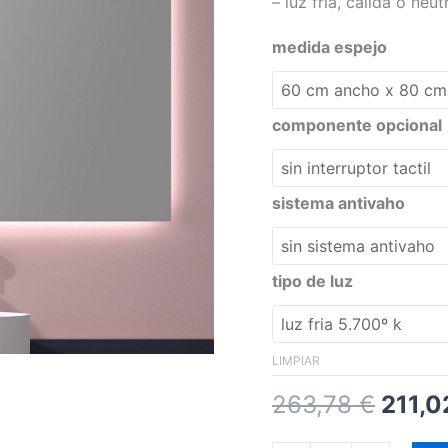
– luz fria, cálida o neut
medida espejo
componente opcional
sistema antivaho
tipo de luz
LIMPIAR
263,78
€
211,