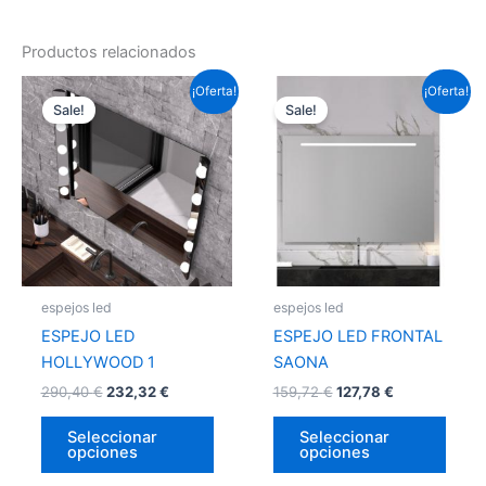
Productos relacionados
Este
Este
¡Oferta!
¡Oferta!
Sale!
Sale!
producto
prod
tiene
tiene
múltiples
múlti
variantes.
varia
Las
Las
opciones
opci
se
se
pueden
pued
espejos led
espejos led
elegir
elegir
ESPEJO LED
ESPEJO LED FRONTAL
en
en
HOLLYWOOD 1
SAONA
la
la
290,40
€
232,32
€
159,72
€
127,78
€
página
págin
de
de
Seleccionar
Seleccionar
opciones
opciones
producto
prod