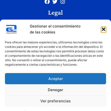
Legal
Aviso legal
Gestionar el consentimiento
Política de privacidad
de las cookies
Política de cookies
Condiciones de uso
Para ofrecer las mejores experiencias, utilizamos tecnologías como las
cookies para almacenar y/o acceder a la información del dispositivo. El
consentimiento de estas tecnologías nos permitirá procesar datos como
el comportamiento de navegación o las identificaciones únicas en este
Copyright © 2026 Aquabaño | Todos los derechos reservados
sitio. No consentir o retirar el consentimiento, puede afectar
Diseñado por
Innovation Studio
negativamente a ciertas características y funciones.
Aceptar
Denegar
Ver preferencias
Financiado por la Unión Europea – NextGenerationEU. Sin embargo, los puntos de vista y las
opiniones expresadas son únicamente los del autor o autores y no reflejan necesariamente los de