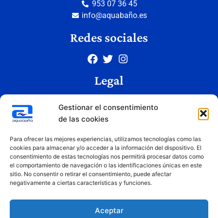
953 07 36 45
info@aquabaño.es
Redes sociales
Legal
Aviso legal
Gestionar el consentimiento
Política de privacidad
de las cookies
Política de cookies
Condiciones de uso
Para ofrecer las mejores experiencias, utilizamos tecnologías como las
cookies para almacenar y/o acceder a la información del dispositivo. El
consentimiento de estas tecnologías nos permitirá procesar datos como
el comportamiento de navegación o las identificaciones únicas en este
Copyright © 2026 Aquabaño | Todos los derechos reservados
sitio. No consentir o retirar el consentimiento, puede afectar
Diseñado por
Innovation Studio
negativamente a ciertas características y funciones.
Aceptar