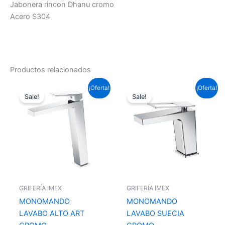
Jabonera rincon Dhanu cromo
Acero S304
Productos relacionados
El
El
El
El
¡Oferta!
¡Oferta!
precio
precio
precio
precio
Sale!
Sale!
original
actual
original
actual
era:
es:
era:
es:
143,99 €.
106,59 €.
99,22 €.
73,45 €.
GRIFERÍA IMEX
GRIFERÍA IMEX
MONOMANDO
MONOMANDO
LAVABO ALTO ART
LAVABO SUECIA