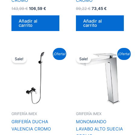
CROMO
CROMO
143,99
€
106,59
€
99,22
€
73,45
€
Añadir al
Añadir al
carrito
carrito
El
El
El
El
¡Oferta!
¡Oferta!
precio
precio
precio
precio
Sale!
Sale!
original
actual
original
actual
era:
es:
era:
es:
127,05 €.
94,04 €.
156,09 €.
115,54 €.
GRIFERÍA IMEX
GRIFERÍA IMEX
GRIFERÍA DUCHA
MONOMANDO
VALENCIA CROMO
LAVABO ALTO SUECIA