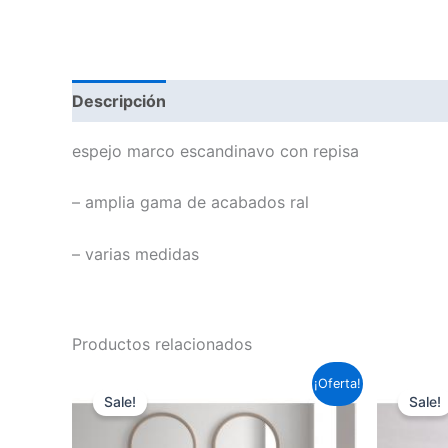
Descripción
Información adicional
espejo marco escandinavo con repisa
– amplia gama de acabados ral
– varias medidas
Productos relacionados
Este
¡Oferta!
Sale!
Sale!
producto
tiene