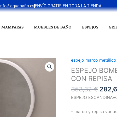
info@aquabaño.es
ENVÍO GRATIS EN TODA LA TIENDA
MAMPARAS
MUEBLES DE BAÑO
ESPEJOS
GRI
El
espejo marco metálico
ESPEJO
preci
BOMBAY
ESPEJO BOM
origin
CIRCULAR
CON REPISA
era:
ESCANDINAVO
353,3
353,32
€
282,
CON
REPISA
ESPEJO ESCANDINAVO
cantidad
– marco y repisa vario