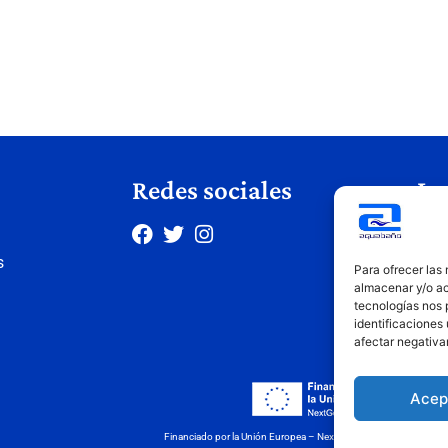
Redes sociales
Le
Avis
s
Polí
Para ofrecer las
Polí
almacenar y/o ac
tecnologías nos 
Cond
identificaciones 
afectar negativa
Acep
Financiado por la Unión Europea – NextGenerationEU. Sin embargo