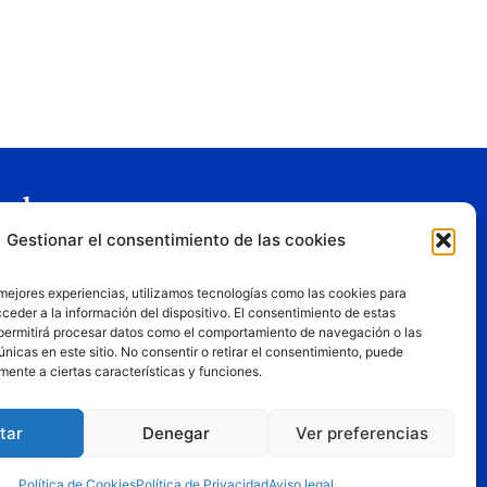
gal
Gestionar el consentimiento de las cookies
o legal
tica de privacidad
 mejores experiencias, utilizamos tecnologías como las cookies para
tica de cookies
ceder a la información del dispositivo. El consentimiento de estas
permitirá procesar datos como el comportamiento de navegación o las
iciones de uso
únicas en este sitio. No consentir o retirar el consentimiento, puede
mente a ciertas características y funciones.
tar
Denegar
Ver preferencias
, los puntos de vista y las opiniones expresadas son
Política de Cookies
Política de Privacidad
Aviso legal