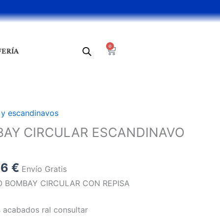
0
Cart
FERÍA
El
 y escandinavos
o
precio
BAY CIRCULAR ESCANDINAVO
al
actual
es:
2 €.
282,66 €.
66
€
Envío Gratis
 BOMBAY CIRCULAR CON REPISA
s acabados ral consultar