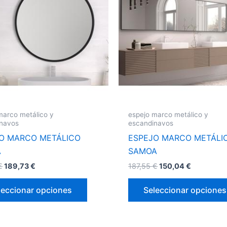
múltiples
variantes.
Las
opciones
se
pueden
elegir
en
la
marco metálico y
espejo marco metálico y
página
inavos
escandinavos
de
O MARCO METÁLICO
ESPEJO MARCO METÁLI
producto
A
SAMOA
€
189,73
€
187,55
€
150,04
€
leccionar opciones
Seleccionar opciones