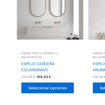
múltiples
variantes.
Las
opciones
se
pueden
elegir
en
la
espejo marco metálico y
espejo 
página
escandinavos
escand
de
ESPEJO CERDEÑA
ESPEJ
producto
ESCANDINAVO
ARUB
210,54
€
168,43
€
237,16
Seleccionar opciones
Se