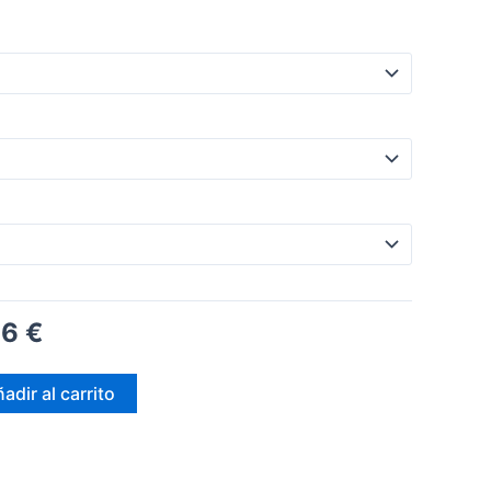
66
€
adir al carrito