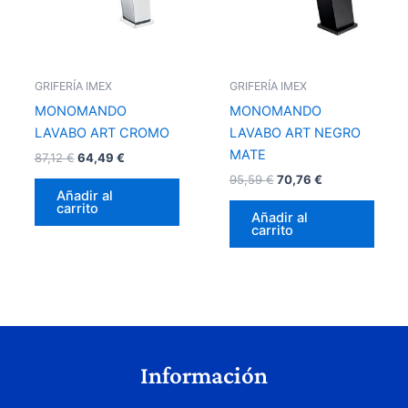
GRIFERÍA IMEX
GRIFERÍA IMEX
MONOMANDO
MONOMANDO
LAVABO ART CROMO
LAVABO ART NEGRO
MATE
87,12
€
64,49
€
95,59
€
70,76
€
Añadir al
carrito
Añadir al
carrito
Información