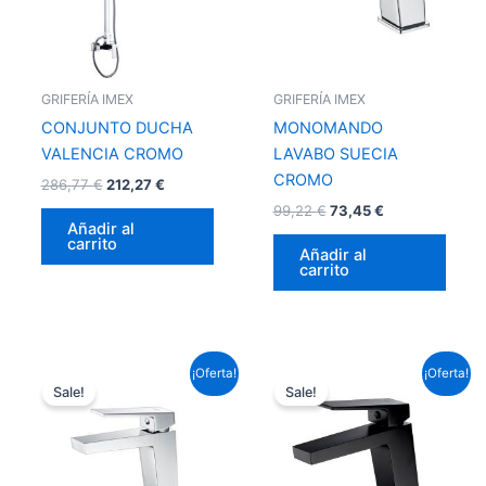
GRIFERÍA IMEX
GRIFERÍA IMEX
CONJUNTO DUCHA
MONOMANDO
VALENCIA CROMO
LAVABO SUECIA
CROMO
286,77
€
212,27
€
99,22
€
73,45
€
Añadir al
carrito
Añadir al
carrito
El
El
El
El
¡Oferta!
¡Oferta!
precio
precio
precio
precio
Sale!
Sale!
original
actual
original
actual
era:
es:
era:
es:
87,12 €.
64,49 €.
95,59 €.
70,76 €.