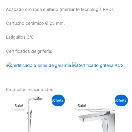
Acabado oro rosa epillado (mediante tecnología PVD).
Cartucho cerámico Ø 25 mm.
Latiguillos 3/8″
Certificados de grifería:
Productos relacionados
El
El
El
El
¡Oferta!
¡Oferta!
precio
precio
precio
precio
Sale!
Sale!
original
actual
original
actual
era:
es:
era:
es:
286,77 €.
212,27 €.
99,22 €.
73,45 €.