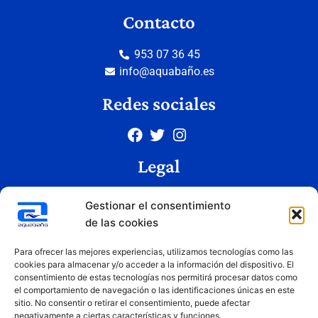
Contacto
953 07 36 45
info@aquabaño.es
Redes sociales
Legal
Aviso legal
Gestionar el consentimiento
Política de privacidad
de las cookies
Política de cookies
Condiciones de uso
Para ofrecer las mejores experiencias, utilizamos tecnologías como las
cookies para almacenar y/o acceder a la información del dispositivo. El
consentimiento de estas tecnologías nos permitirá procesar datos como
el comportamiento de navegación o las identificaciones únicas en este
Copyright © 2026 Aquabaño | Todos los derechos reservados
sitio. No consentir o retirar el consentimiento, puede afectar
Diseñado por
Innovation Studio
negativamente a ciertas características y funciones.