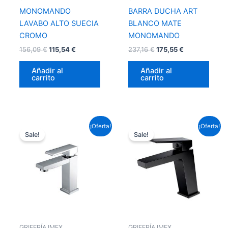
MONOMANDO
BARRA DUCHA ART
LAVABO ALTO SUECIA
BLANCO MATE
CROMO
MONOMANDO
156,09
€
115,54
€
237,16
€
175,55
€
Añadir al
Añadir al
carrito
carrito
El
El
El
El
¡Oferta!
¡Oferta!
precio
precio
precio
precio
Sale!
Sale!
original
actual
original
actual
era:
es:
era:
es:
87,12 €.
64,49 €.
95,59 €.
70,76 €.
GRIFERÍA IMEX
GRIFERÍA IMEX