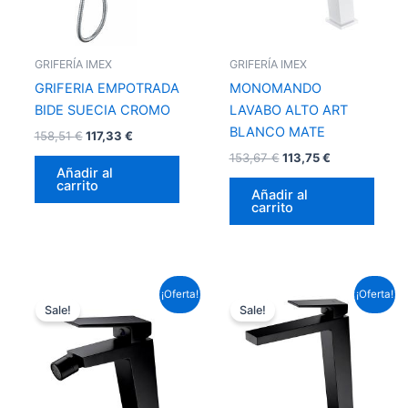
GRIFERÍA IMEX
GRIFERÍA IMEX
GRIFERIA EMPOTRADA
MONOMANDO
BIDE SUECIA CROMO
LAVABO ALTO ART
BLANCO MATE
158,51
€
117,33
€
153,67
€
113,75
€
Añadir al
carrito
Añadir al
carrito
El
El
El
El
¡Oferta!
¡Oferta!
precio
precio
precio
precio
Sale!
Sale!
original
actual
original
actual
era:
es:
era:
es:
95,59 €.
70,76 €.
153,67 €.
113,75 €.