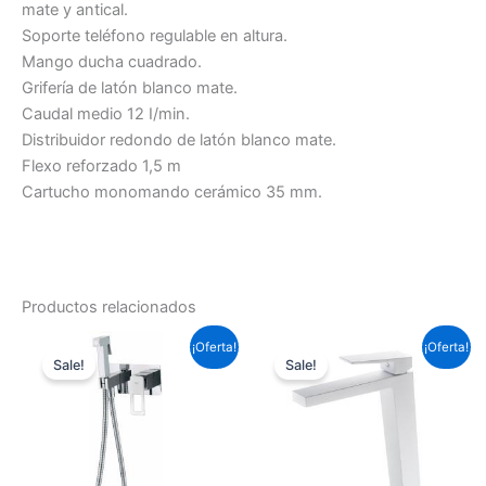
mate y antical.
Soporte teléfono regulable en altura.
Mango ducha cuadrado.
Grifería de latón blanco mate.
Caudal medio 12 I/min.
Distribuidor redondo de latón blanco mate.
Flexo reforzado 1,5 m
Cartucho monomando cerámico 35 mm.
Productos relacionados
El
El
El
El
¡Oferta!
¡Oferta!
precio
precio
precio
precio
Sale!
Sale!
original
actual
original
actual
era:
es:
era:
es:
158,51 €.
117,33 €.
153,67 €.
113,75 €.