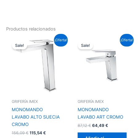
Productos relacionados
El
El
El
El
¡Oferta!
¡Oferta!
precio
precio
precio
precio
Sale!
Sale!
original
actual
original
actual
era:
es:
era:
es:
156,09 €.
115,54 €.
87,12 €.
64,49 €.
GRIFERÍA IMEX
GRIFERÍA IMEX
MONOMANDO
MONOMANDO
LAVABO ALTO SUECIA
LAVABO ART CROMO
CROMO
87,12
€
64,49
€
156,09
€
115,54
€