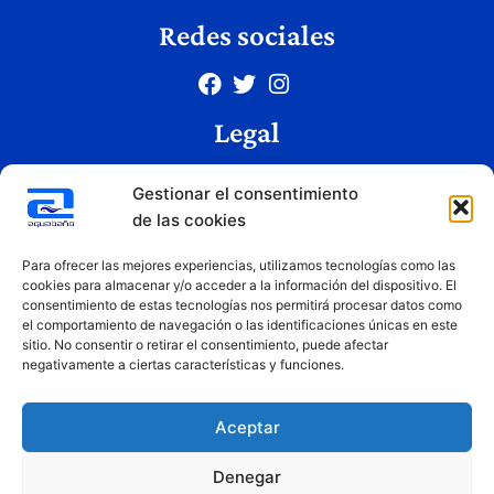
Redes sociales
Legal
Aviso legal
Gestionar el consentimiento
Política de privacidad
de las cookies
Política de cookies
Condiciones de uso
Para ofrecer las mejores experiencias, utilizamos tecnologías como las
cookies para almacenar y/o acceder a la información del dispositivo. El
consentimiento de estas tecnologías nos permitirá procesar datos como
el comportamiento de navegación o las identificaciones únicas en este
Copyright © 2026 Aquabaño | Todos los derechos reservados
sitio. No consentir o retirar el consentimiento, puede afectar
Diseñado por
Innovation Studio
negativamente a ciertas características y funciones.
Aceptar
Denegar