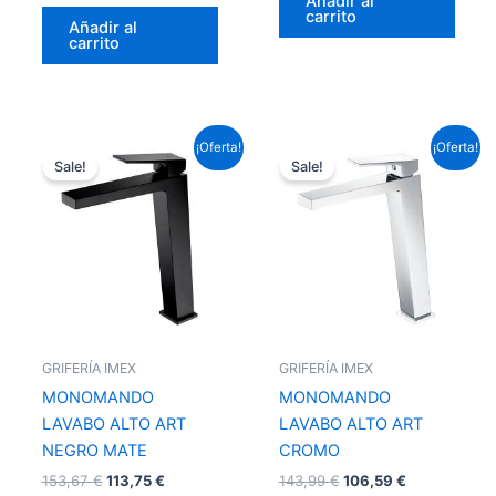
Añadir al
carrito
Añadir al
carrito
El
El
El
El
¡Oferta!
¡Oferta!
precio
precio
precio
precio
Sale!
Sale!
original
actual
original
actual
era:
es:
era:
es:
153,67 €.
113,75 €.
143,99 €.
106,59 €.
GRIFERÍA IMEX
GRIFERÍA IMEX
MONOMANDO
MONOMANDO
LAVABO ALTO ART
LAVABO ALTO ART
NEGRO MATE
CROMO
153,67
€
113,75
€
143,99
€
106,59
€