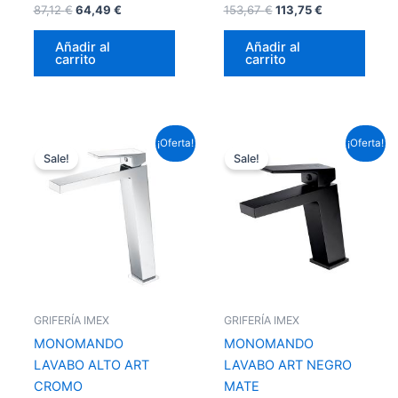
87,12
€
64,49
€
153,67
€
113,75
€
Añadir al
Añadir al
carrito
carrito
El
El
El
El
¡Oferta!
¡Oferta!
precio
precio
precio
precio
Sale!
Sale!
original
actual
original
actual
era:
es:
era:
es:
143,99 €.
106,59 €.
95,59 €.
70,76 €.
GRIFERÍA IMEX
GRIFERÍA IMEX
MONOMANDO
MONOMANDO
LAVABO ALTO ART
LAVABO ART NEGRO
CROMO
MATE