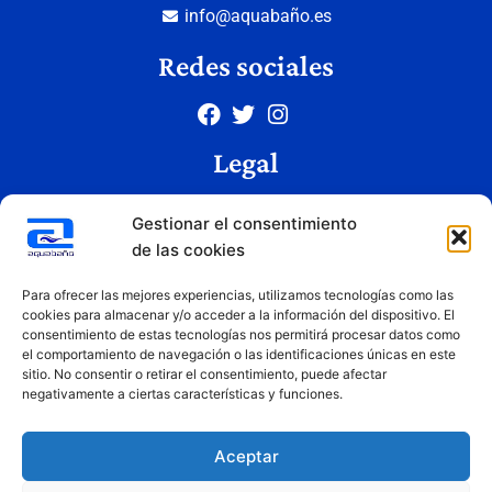
info@aquabaño.es
Redes sociales
Legal
Aviso legal
Gestionar el consentimiento
Política de privacidad
de las cookies
Política de cookies
Condiciones de uso
Para ofrecer las mejores experiencias, utilizamos tecnologías como las
cookies para almacenar y/o acceder a la información del dispositivo. El
consentimiento de estas tecnologías nos permitirá procesar datos como
el comportamiento de navegación o las identificaciones únicas en este
Copyright © 2026 Aquabaño | Todos los derechos reservados
sitio. No consentir o retirar el consentimiento, puede afectar
Diseñado por
Innovation Studio
negativamente a ciertas características y funciones.
Aceptar