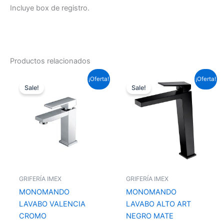
Incluye box de registro.
Productos relacionados
El
El
El
El
¡Oferta!
¡Oferta!
precio
precio
precio
precio
Sale!
Sale!
original
actual
original
actual
era:
es:
era:
es:
87,12 €.
64,49 €.
153,67 €.
113,75 €.
GRIFERÍA IMEX
GRIFERÍA IMEX
MONOMANDO
MONOMANDO
LAVABO VALENCIA
LAVABO ALTO ART
CROMO
NEGRO MATE