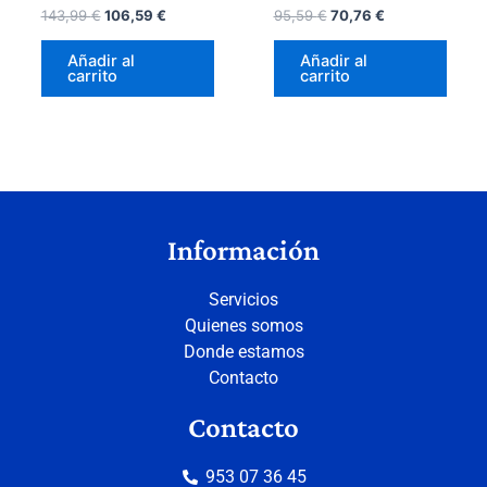
143,99
€
106,59
€
95,59
€
70,76
€
Añadir al
Añadir al
carrito
carrito
Información
Servicios
Quienes somos
Donde estamos
Contacto
Contacto
953 07 36 45