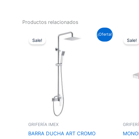
Productos relacionados
El
El
¡Oferta!
precio
precio
Sale!
Sale!
original
actual
era:
es:
193,60 €.
143,31 €.
GRIFERÍA IMEX
GRIFER
BARRA DUCHA ART CROMO
MONO