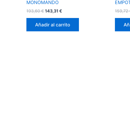
MONOMANDO
EMPO
193,60
€
143,31
€
159,72
Añadir al carrito
Aña