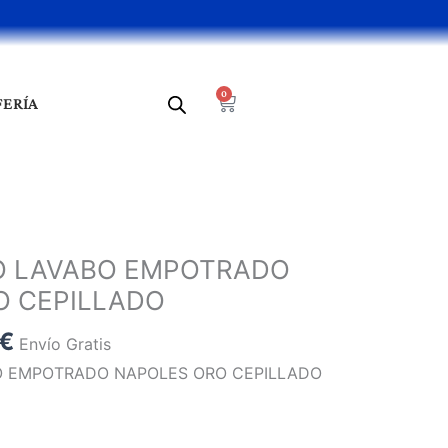
0
Cart
FERÍA
El
precio
 LAVABO EMPOTRADO
al
actual
O CEPILLADO
es:
 €.
88,67 €.
€
Envío Gratis
 EMPOTRADO NAPOLES ORO CEPILLADO