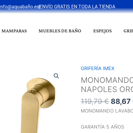
info@aquabaño.es
ENVÍO GRATIS EN TODA LA TIENDA
MAMPARAS
MUEBLES DE BAÑO
ESPEJOS
GRI
El
GRIFERÍA IMEX
MONOMANDO
precio
LAVABO
MONOMANDO
origin
EMPOTRADO
NAPOLES OR
era:
NAPOLES
119,79
119,79
€
88,67
ORO
CEPILLADO
MONOMANDO LAVABO
cantidad
GARANTÍA 5 AÑOS