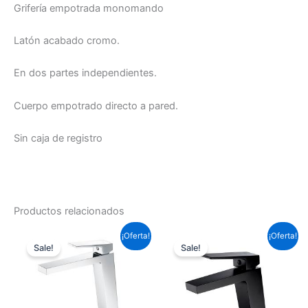
Grifería empotrada monomando
Latón acabado cromo.
En dos partes independientes.
Cuerpo empotrado directo a pared.
Sin caja de registro
Productos relacionados
El
El
El
El
¡Oferta!
¡Oferta!
precio
precio
precio
precio
Sale!
Sale!
original
actual
original
actual
era:
es:
era:
es:
143,99 €.
106,59 €.
95,59 €.
70,76 €.