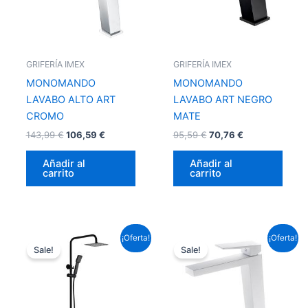
GRIFERÍA IMEX
GRIFERÍA IMEX
MONOMANDO
MONOMANDO
LAVABO ALTO ART
LAVABO ART NEGRO
CROMO
MATE
143,99
€
106,59
€
95,59
€
70,76
€
Añadir al
Añadir al
carrito
carrito
El
El
El
El
¡Oferta!
¡Oferta!
precio
precio
precio
precio
Sale!
Sale!
original
actual
original
actual
era:
es:
era:
es:
237,16 €.
175,55 €.
153,67 €.
113,75 €.