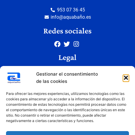
953 07 36 45
info@aquabaño.es
Redes sociales
Legal
Aviso legal
Gestionar el consentimiento
Política de privacidad
de las cookies
Política de cookies
Condiciones de uso
Para ofrecer las mejores experiencias, utilizamos tecnologías como las
cookies para almacenar y/o acceder a la información del dispositivo. El
consentimiento de estas tecnologías nos permitirá procesar datos como
el comportamiento de navegación o las identificaciones únicas en este
Copyright © 2026 Aquabaño | Todos los derechos reservados
sitio. No consentir o retirar el consentimiento, puede afectar
Diseñado por
Innovation Studio
negativamente a ciertas características y funciones.