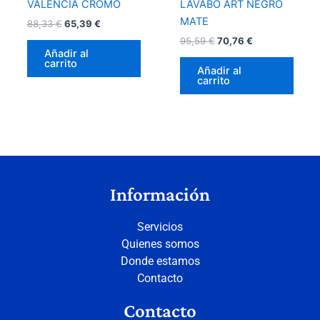
VALENCIA CROMO
LAVABO ART NEGRO
MATE
88,33
€
65,39
€
95,59
€
70,76
€
Añadir al
carrito
Añadir al
carrito
Información
Servicios
Quienes somos
Donde estamos
Contacto
Contacto