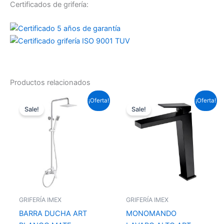
Certificados de grifería:
Productos relacionados
El
El
El
El
¡Oferta!
¡Oferta!
precio
precio
precio
precio
Sale!
Sale!
original
actual
original
actual
era:
es:
era:
es:
237,16 €.
175,55 €.
153,67 €.
113,75 €.
GRIFERÍA IMEX
GRIFERÍA IMEX
BARRA DUCHA ART
MONOMANDO