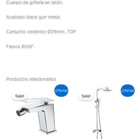
Cuerpo de grifería en latón.
Acabado black gun metal.
Cartucho cerámico Ø26mm. TOP
Flexos Ø3/8″.
Productos relacionados
El
El
El
El
¡Oferta!
¡Oferta!
precio
precio
precio
precio
Sale!
Sale!
original
actual
original
actual
era:
es:
era:
es:
99,22 €.
73,45 €.
313,39 €.
231,98 €.