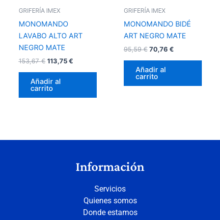
GRIFERÍA IMEX
GRIFERÍA IMEX
MONOMANDO
MONOMANDO BIDÉ
LAVABO ALTO ART
ART NEGRO MATE
NEGRO MATE
95,59
€
70,76
€
153,67
€
113,75
€
Añadir al
carrito
Añadir al
carrito
Información
Servicios
Quienes somos
Donde estamos