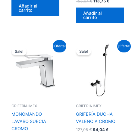
153,67
€
113,75
€
Añadir al
carrito
Añadir al
carrito
El
El
El
El
¡Oferta!
¡Oferta!
precio
precio
precio
precio
Sale!
Sale!
original
actual
original
actual
era:
es:
era:
es:
99,22 €.
73,45 €.
127,05 €.
94,04 €.
GRIFERÍA IMEX
GRIFERÍA IMEX
MONOMANDO
GRIFERÍA DUCHA
LAVABO SUECIA
VALENCIA CROMO
CROMO
127,05
€
94,04
€