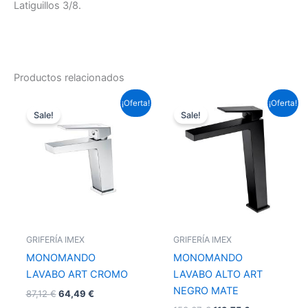
Latiguillos 3/8.
Productos relacionados
El
El
El
El
¡Oferta!
¡Oferta!
precio
precio
precio
precio
Sale!
Sale!
original
actual
original
actual
era:
es:
era:
es:
87,12 €.
64,49 €.
153,67 €.
113,75 €.
GRIFERÍA IMEX
GRIFERÍA IMEX
MONOMANDO
MONOMANDO
LAVABO ART CROMO
LAVABO ALTO ART
NEGRO MATE
87,12
€
64,49
€