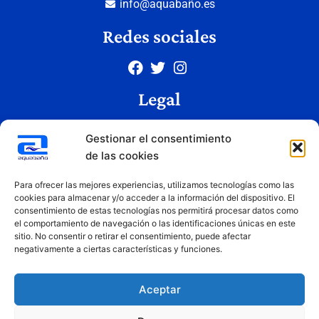
info@aquabaño.es
Redes sociales
Legal
Aviso legal
Gestionar el consentimiento
Política de privacidad
de las cookies
Política de cookies
Condiciones de uso
Para ofrecer las mejores experiencias, utilizamos tecnologías como las
cookies para almacenar y/o acceder a la información del dispositivo. El
consentimiento de estas tecnologías nos permitirá procesar datos como
el comportamiento de navegación o las identificaciones únicas en este
Copyright © 2026 Aquabaño | Todos los derechos reservados
sitio. No consentir o retirar el consentimiento, puede afectar
Diseñado por
Innovation Studio
negativamente a ciertas características y funciones.
Aceptar