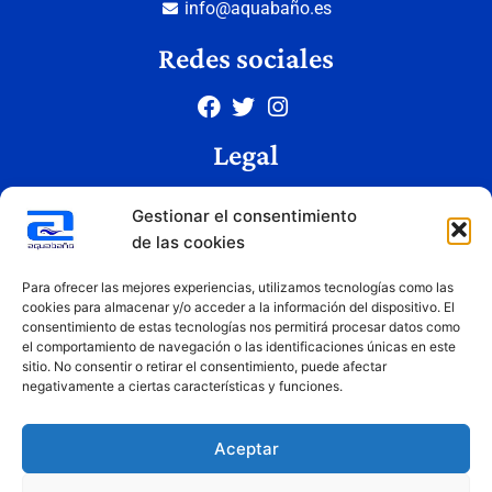
info@aquabaño.es
Redes sociales
Legal
Aviso legal
Gestionar el consentimiento
Política de privacidad
de las cookies
Política de cookies
Condiciones de uso
Para ofrecer las mejores experiencias, utilizamos tecnologías como las
cookies para almacenar y/o acceder a la información del dispositivo. El
consentimiento de estas tecnologías nos permitirá procesar datos como
el comportamiento de navegación o las identificaciones únicas en este
Copyright © 2026 Aquabaño | Todos los derechos reservados
sitio. No consentir o retirar el consentimiento, puede afectar
Diseñado por
Innovation Studio
negativamente a ciertas características y funciones.
Aceptar