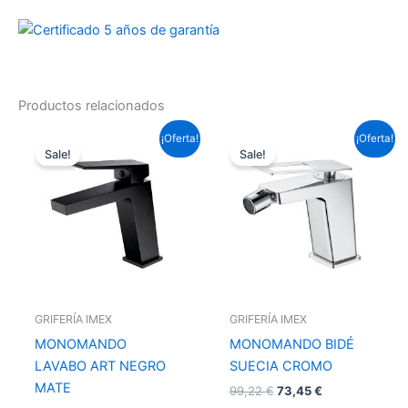
Productos relacionados
El
El
El
El
¡Oferta!
¡Oferta!
precio
precio
precio
precio
Sale!
Sale!
original
actual
original
actual
era:
es:
era:
es:
95,59 €.
70,76 €.
99,22 €.
73,45 €.
GRIFERÍA IMEX
GRIFERÍA IMEX
MONOMANDO
MONOMANDO BIDÉ
LAVABO ART NEGRO
SUECIA CROMO
MATE
99,22
€
73,45
€