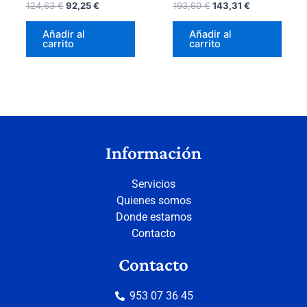
124,63
€
92,25
€
193,60
€
143,31
€
Añadir al
Añadir al
carrito
carrito
Información
Servicios
Quienes somos
Donde estamos
Contacto
Contacto
953 07 36 45