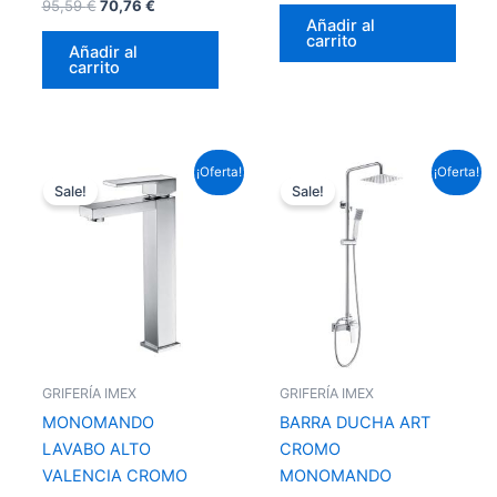
95,59
€
70,76
€
Añadir al
carrito
Añadir al
carrito
El
El
El
El
¡Oferta!
¡Oferta!
precio
precio
precio
precio
Sale!
Sale!
original
actual
original
actual
era:
es:
era:
es:
124,63 €.
92,25 €.
193,60 €.
143,31 €.
GRIFERÍA IMEX
GRIFERÍA IMEX
MONOMANDO
BARRA DUCHA ART
LAVABO ALTO
CROMO
VALENCIA CROMO
MONOMANDO