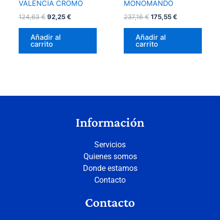
VALENCIA CROMO
MONOMANDO
124,63
€
92,25
€
237,16
€
175,55
€
Añadir al
Añadir al
carrito
carrito
Información
Servicios
Quienes somos
Donde estamos
Contacto
Contacto