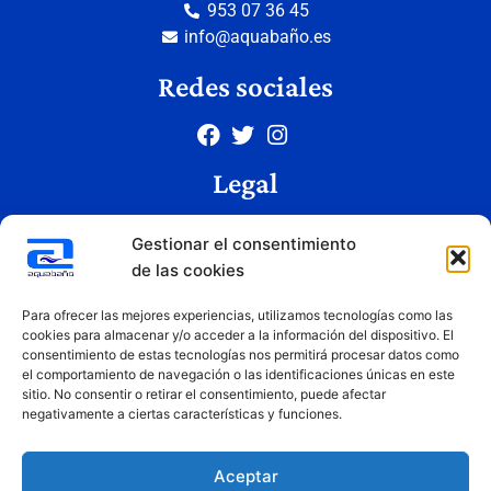
953 07 36 45
info@aquabaño.es
Redes sociales
Legal
Aviso legal
Gestionar el consentimiento
Política de privacidad
de las cookies
Política de cookies
Condiciones de uso
Para ofrecer las mejores experiencias, utilizamos tecnologías como las
cookies para almacenar y/o acceder a la información del dispositivo. El
consentimiento de estas tecnologías nos permitirá procesar datos como
el comportamiento de navegación o las identificaciones únicas en este
Copyright © 2026 Aquabaño | Todos los derechos reservados
sitio. No consentir o retirar el consentimiento, puede afectar
Diseñado por
Innovation Studio
negativamente a ciertas características y funciones.
Aceptar