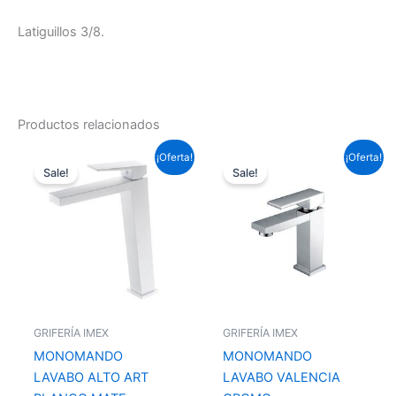
Latiguillos 3/8.
Productos relacionados
El
El
El
El
¡Oferta!
¡Oferta!
precio
precio
precio
precio
Sale!
Sale!
original
actual
original
actual
era:
es:
era:
es:
153,67 €.
113,75 €.
87,12 €.
64,49 €.
GRIFERÍA IMEX
GRIFERÍA IMEX
MONOMANDO
MONOMANDO
LAVABO ALTO ART
LAVABO VALENCIA