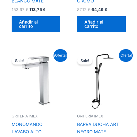
BLANCO MATE
CROMO
153,67
€
113,75
€
87,12
€
64,49
€
Añadir al
Añadir al
carrito
carrito
El
El
El
El
¡Oferta!
¡Oferta!
precio
precio
precio
precio
Sale!
Sale!
original
actual
original
actual
era:
es:
era:
es:
124,63 €.
92,25 €.
237,16 €.
175,55 €.
GRIFERÍA IMEX
GRIFERÍA IMEX
MONOMANDO
BARRA DUCHA ART
LAVABO ALTO
NEGRO MATE