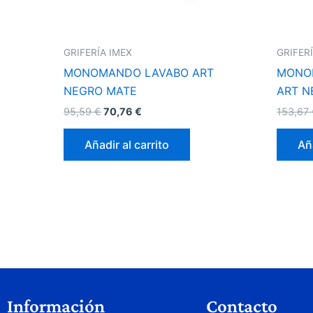
GRIFERÍA IMEX
GRIFER
MONOMANDO LAVABO ART
MONO
NEGRO MATE
ART N
95,59
€
70,76
€
153,67
Añadir al carrito
Aña
Información
Contacto