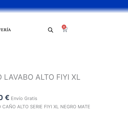
0
Cart
FERÍA
El
o
precio
AVABO ALTO FIYI XL
al
actual
es:
 €.
133,00 €.
00
€
Envío Gratis
AÑO ALTO SERIE FIYI XL NEGRO MATE