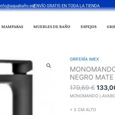
info@aquabaño.es
ENVÍO GRATIS EN TODA LA TIENDA
MAMPARAS
MUEBLES DE BAÑO
ESPEJOS
GRI
El
GRIFERÍA IMEX
MONOMANDO
preci
LAVABO
MONOMANDO L
origin
ALTO
NEGRO MATE
era:
FIYI
179,69
179,69
€
133,
XL
NEGRO
MONOMANDO LAVABO C
MATE
cantidad
+ 5 CM ALTO