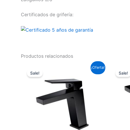
Certificados de grifería:
Productos relacionados
El
El
¡Oferta!
precio
precio
Sale!
Sale!
original
actual
era:
es:
95,59 €.
70,76 €.