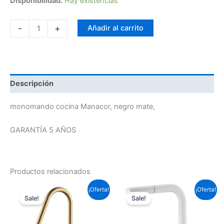
Disponibilidad:
Hay existencias
-
+
Añadir al carrito
Descripción
monomando cocina Manacor, negro mate,
GARANTÍA 5 AÑOS
Productos relacionados
El
El
El
El
¡Oferta!
¡Oferta!
precio
precio
precio
precio
Sale!
Sale!
original
actual
original
actual
era:
es:
era:
es:
135,52 €.
100,31 €.
157,30 €.
116,44 €.