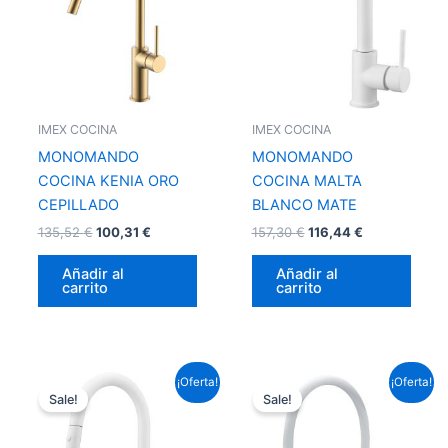
IMEX COCINA
IMEX COCINA
MONOMANDO
MONOMANDO
COCINA KENIA ORO
COCINA MALTA
CEPILLADO
BLANCO MATE
135,52
€
100,31
€
157,30
€
116,44
€
Añadir al
Añadir al
carrito
carrito
El
El
El
El
¡Oferta!
¡Oferta!
precio
precio
precio
precio
Sale!
Sale!
original
actual
original
actual
era:
es:
era:
es:
183,92 €.
136,14 €.
176,66 €.
130,76 €.