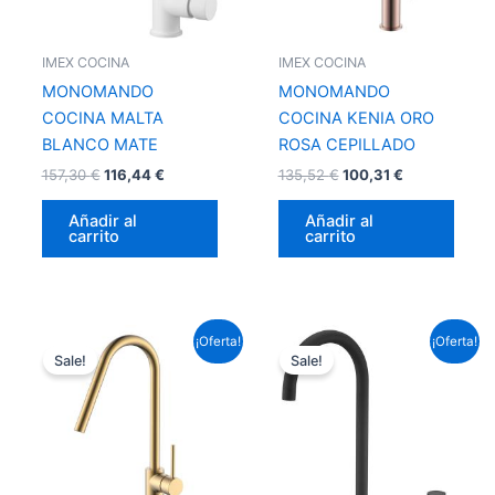
IMEX COCINA
IMEX COCINA
MONOMANDO
MONOMANDO
COCINA MALTA
COCINA KENIA ORO
BLANCO MATE
ROSA CEPILLADO
157,30
€
116,44
€
135,52
€
100,31
€
Añadir al
Añadir al
carrito
carrito
El
El
El
El
¡Oferta!
¡Oferta!
precio
precio
precio
precio
Sale!
Sale!
original
actual
original
actual
era:
es:
era:
es:
135,52 €.
100,31 €.
171,82 €.
127,18 €.