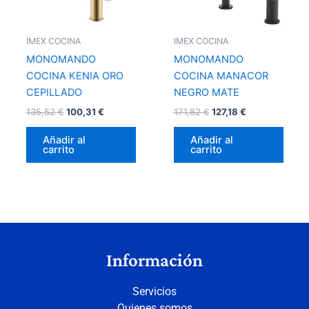
IMEX COCINA
IMEX COCINA
MONOMANDO
MONOMANDO
COCINA KENIA ORO
COCINA MANACOR
CEPILLADO
NEGRO MATE
135,52
€
100,31
€
171,82
€
127,18
€
Añadir al
Añadir al
carrito
carrito
Información
Servicios
Quienes somos