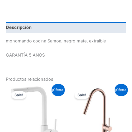
Descripción
monomando cocina Samoa, negro mate, extraible
GARANTÍA 5 AÑOS
Productos relacionados
El
El
El
El
¡Oferta!
¡Oferta!
precio
precio
precio
precio
Sale!
Sale!
original
actual
original
actual
era:
es:
era:
es:
157,30 €.
116,44 €.
135,52 €.
100,31 €.