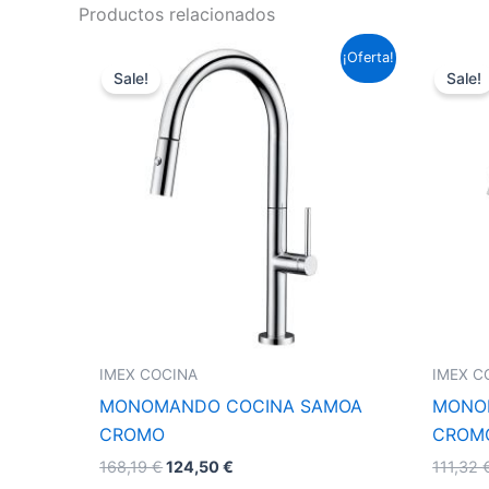
Productos relacionados
El
El
¡Oferta!
precio
precio
Sale!
Sale!
original
actual
era:
es:
168,19 €.
124,50 €.
IMEX COCINA
IMEX C
MONOMANDO COCINA SAMOA
MONO
CROMO
CROM
168,19
€
124,50
€
111,32