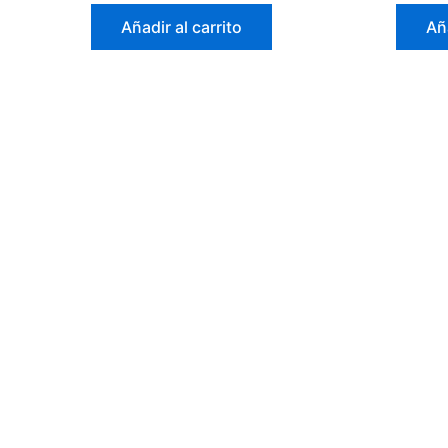
Añadir al carrito
Aña
Información
Contacto
Servicios
953 07 36 45
Quienes somos
info@aquabaño.e
Donde estamos
Contacto