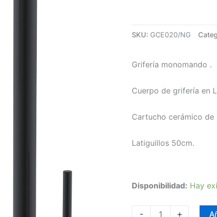
SKU:
GCE020/NG
Categ
Grifería monomando .
Cuerpo de grifería en 
Cartucho cerámico de
Latiguillos 50cm.
Disponibilidad:
Hay exi
-
+
Añ