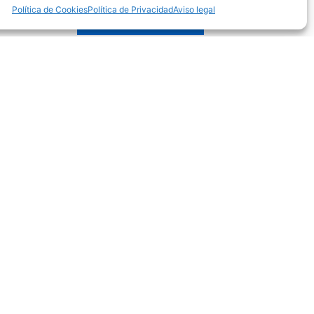
Política de Cookies
Política de Privacidad
Aviso legal
Añadir al carrito
gal
o legal
tica de privacidad
tica de cookies
iciones de uso