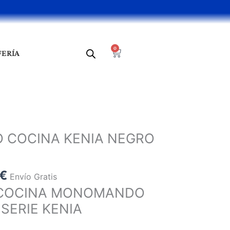
0
Cart
FERÍA
El
o
precio
COCINA KENIA NEGRO
al
actual
es:
 €.
93,15 €.
€
Envío Gratis
E COCINA MONOMANDO
SERIE KENIA