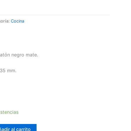
oría:
Cocina
Latón negro mate.
 35 mm.
stencias
adir al carrito