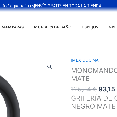
info@aquabaño.es
ENVÍO GRATIS EN TODA LA TIENDA
MAMPARAS
MUEBLES DE BAÑO
ESPEJOS
GRI
El
IMEX COCINA
MONOMANDO
preci
COCINA
MONOMANDO 
origin
KENIA
MATE
era:
NEGRO
125,84
125,84
€
93,15
MATE
cantidad
GRIFERÍA D
NEGRO MATE 