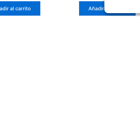
dir al carrito
Añadir al carrito
Redes sociales
Le
Avis
s
Polí
Polí
Cond