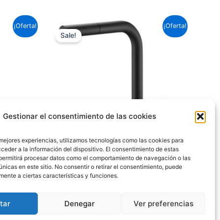
El
El
¡Oferta!
¡Oferta!
precio
precio
Sale!
original
actual
era:
es:
163,35 €.
120,92 €.
Gestionar el consentimiento de las cookies
 mejores experiencias, utilizamos tecnologías como las cookies para
ceder a la información del dispositivo. El consentimiento de estas
permitirá procesar datos como el comportamiento de navegación o las
únicas en este sitio. No consentir o retirar el consentimiento, puede
IMEX COCINA
mente a ciertas características y funciones.
ENIA
MONOMANDO COCINA MALTA
NEGRO MATE
tar
Denegar
Ver preferencias
163,35
€
120,92
€