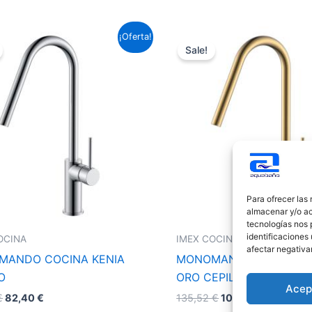
El
El
El
El
¡Oferta!
precio
precio
precio
precio
Sale!
original
actual
original
actual
era:
es:
era:
es:
111,32 €.
82,40 €.
135,52 €.
100,31 €.
Para ofrecer las
almacenar y/o ac
tecnologías nos 
identificaciones 
OCINA
IMEX COCINA
afectar negativa
MANDO COCINA KENIA
MONOMANDO COCINA K
O
ORO CEPILLADO
Acep
€
82,40
€
135,52
€
100,31
€