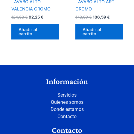
LAVABO ALTO
LAVABO ALTO ART
VALENCIA CROMO
CROMO
124,63
€
92,25
€
143,99
€
106,59
€
Añadir al
Añadir al
carrito
carrito
Información
Servicios
Quienes somos
Donde estamos
Contacto
Contacto