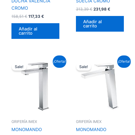
DUCHA VALENCIA
SUECIA CROMO
CROMO
313,39
€
231,98
€
158,51
€
117,33
€
Añadir al
carrito
Añadir al
carrito
El
El
El
El
¡Oferta!
¡Oferta!
precio
precio
precio
precio
Sale!
Sale!
original
actual
original
actual
era:
es:
era:
es:
124,63 €.
92,25 €.
143,99 €.
106,59 €.
GRIFERÍA IMEX
GRIFERÍA IMEX
MONOMANDO
MONOMANDO