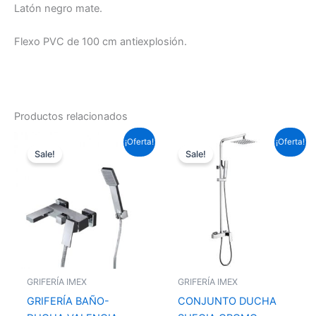
Latón negro mate.
Flexo PVC de 100 cm antiexplosión.
Productos relacionados
El
El
El
El
¡Oferta!
¡Oferta!
precio
precio
precio
precio
Sale!
Sale!
original
actual
original
actual
era:
es:
era:
es:
158,51 €.
117,33 €.
313,39 €.
231,98 €.
GRIFERÍA IMEX
GRIFERÍA IMEX
GRIFERÍA BAÑO-
CONJUNTO DUCHA