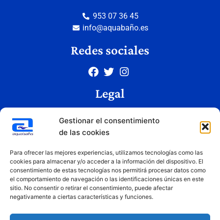
953 07 36 45
info@aquabaño.es
Redes sociales
Legal
Aviso legal
Gestionar el consentimiento
Política de privacidad
de las cookies
Política de cookies
Condiciones de uso
Para ofrecer las mejores experiencias, utilizamos tecnologías como las
cookies para almacenar y/o acceder a la información del dispositivo. El
consentimiento de estas tecnologías nos permitirá procesar datos como
el comportamiento de navegación o las identificaciones únicas en este
Copyright © 2026 Aquabaño | Todos los derechos reservados
sitio. No consentir o retirar el consentimiento, puede afectar
Diseñado por
Innovation Studio
negativamente a ciertas características y funciones.