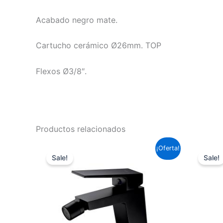
Acabado negro mate.
Cartucho cerámico Ø26mm. TOP
Flexos Ø3/8″.
Productos relacionados
El
El
¡Oferta!
precio
precio
Sale!
Sale!
original
actual
era:
es:
95,59 €.
70,76 €.