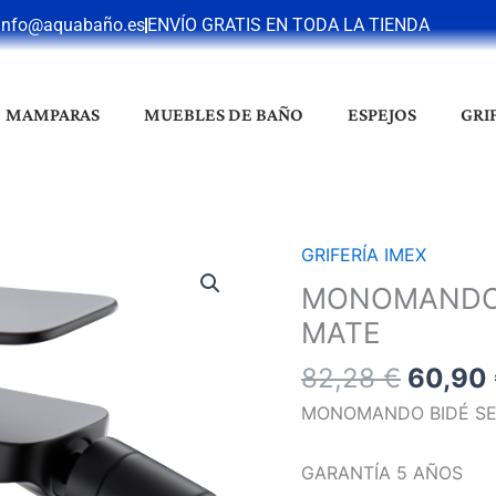
info@aquabaño.es
ENVÍO GRATIS EN TODA LA TIENDA
MAMPARAS
MUEBLES DE BAÑO
ESPEJOS
GRI
El
GRIFERÍA IMEX
MONOMANDO
precio
BIDÉ
MONOMANDO 
origina
NAPOLES
MATE
era:
NEGRO
82,28 
82,28
€
60,90
MATE
cantidad
MONOMANDO BIDÉ SE
GARANTÍA 5 AÑOS