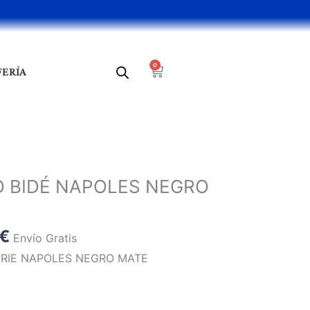
0
Cart
FERÍA
El
precio
BIDÉ NAPOLES NEGRO
l
actual
es:
€.
60,90 €.
€
Envío Gratis
RIE NAPOLES NEGRO MATE