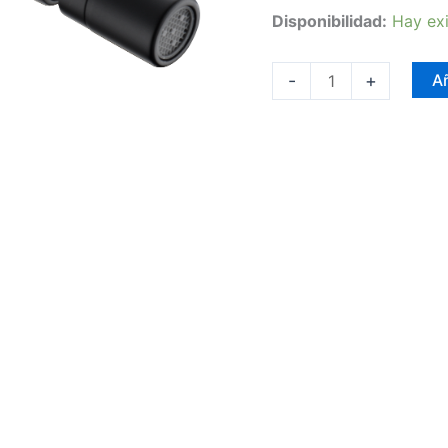
Disponibilidad:
Hay exi
-
+
Añ