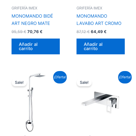
GRIFERÍA IMEX
GRIFERÍA IMEX
MONOMANDO BIDÉ
MONOMANDO
ART NEGRO MATE
LAVABO ART CROMO
95,59
€
70,76
€
87,12
€
64,49
€
Añadir al
Añadir al
carrito
carrito
El
El
El
El
¡Oferta!
¡Oferta!
precio
precio
precio
precio
Sale!
Sale!
original
actual
original
actual
era:
es:
era:
es:
286,77 €.
212,27 €.
159,72 €.
118,23 €.