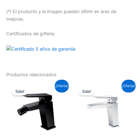
(*) El producto y la imagen pueden diferir en aras de
mejoras.
Certificados de grifería:
Productos relacionados
El
El
El
El
¡Oferta!
¡Oferta!
precio
precio
precio
precio
Sale!
Sale!
original
actual
original
actual
era:
es:
era:
es:
95,59 €.
70,76 €.
87,12 €.
64,49 €.