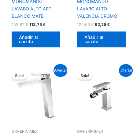
MONOMANDO
MONOMANDO
LAVABO ALTO ART
LAVABO ALTO
BLANCO MATE
VALENCIA CROMO
153,67
€
113,75
€
124,63
€
92,25
€
Añadir al
Añadir al
carrito
carrito
El
El
El
El
¡Oferta!
¡Oferta!
precio
precio
precio
precio
Sale!
Sale!
original
actual
original
actual
era:
es:
era:
es:
143,99 €.
106,59 €.
88,33 €.
65,39 €.
GRIFERÍA IMEX
GRIFERÍA IMEX