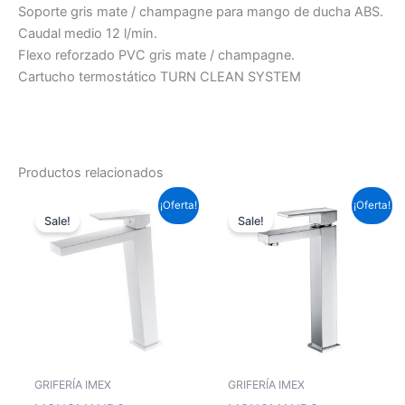
Soporte gris mate / champagne para mango de ducha ABS.
Caudal medio 12 l/min.
Flexo reforzado PVC gris mate / champagne.
Cartucho termostático TURN CLEAN SYSTEM
Productos relacionados
El
El
El
El
¡Oferta!
¡Oferta!
precio
precio
precio
precio
Sale!
Sale!
original
actual
original
actual
era:
es:
era:
es:
153,67 €.
113,75 €.
124,63 €.
92,25 €.
GRIFERÍA IMEX
GRIFERÍA IMEX