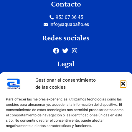
Contacto
953 07 36 45
info@aquabaño.es
Redes sociales
Legal
Aviso legal
Gestionar el consentimiento
Política de privacidad
de las cookies
Política de cookies
Condiciones de uso
Para ofrecer las mejores experiencias, utilizamos tecnologías como las
cookies para almacenar y/o acceder a la información del dispositivo. El
consentimiento de estas tecnologías nos permitirá procesar datos como
el comportamiento de navegación o las identificaciones únicas en este
Copyright © 2026 Aquabaño | Todos los derechos reservados
sitio. No consentir o retirar el consentimiento, puede afectar
Diseñado por
Innovation Studio
negativamente a ciertas características y funciones.