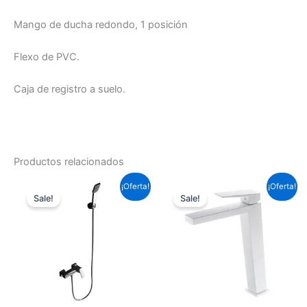
Mango de ducha redondo, 1 posición
Flexo de PVC.
Caja de registro a suelo.
Productos relacionados
El
El
El
El
¡Oferta!
¡Oferta!
precio
precio
precio
precio
Sale!
Sale!
original
actual
original
actual
era:
es:
era:
es:
127,05 €.
94,04 €.
153,67 €.
113,75 €.