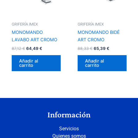
GRIFERÍA IMEX
GRIFERÍA IMEX
MONOMANDO
MONOMANDO BIDÉ
LAVABO ART CROMO
ART CROMO
87,12
€
64,49
€
88,33
€
65,39
€
Añadir al
Añadir al
carrito
carrito
Información
Servicios
Quienes somos