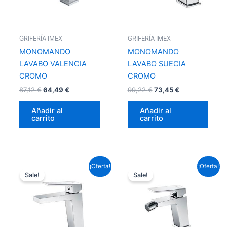
GRIFERÍA IMEX
GRIFERÍA IMEX
MONOMANDO
MONOMANDO
LAVABO VALENCIA
LAVABO SUECIA
CROMO
CROMO
87,12
€
64,49
€
99,22
€
73,45
€
Añadir al
Añadir al
carrito
carrito
El
El
El
El
¡Oferta!
¡Oferta!
precio
precio
precio
precio
Sale!
Sale!
original
actual
original
actual
era:
es:
era:
es:
87,12 €.
64,49 €.
88,33 €.
65,39 €.