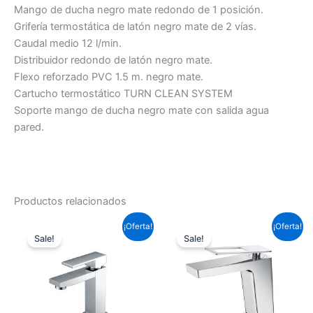
Mango de ducha negro mate redondo de 1 posición.
Grifería termostática de latón negro mate de 2 vías.
Caudal medio 12 l/min.
Distribuidor redondo de latón negro mate.
Flexo reforzado PVC 1.5 m. negro mate.
Cartucho termostático TURN CLEAN SYSTEM
Soporte mango de ducha negro mate con salida agua
pared.
Productos relacionados
El
El
El
El
¡Oferta!
¡Oferta!
precio
precio
precio
precio
Sale!
Sale!
original
actual
original
actual
era:
es:
era:
es:
87,12 €.
64,49 €.
99,22 €.
73,45 €.