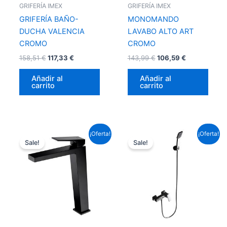
GRIFERÍA IMEX
GRIFERÍA IMEX
GRIFERÍA BAÑO-
MONOMANDO
DUCHA VALENCIA
LAVABO ALTO ART
CROMO
CROMO
158,51
€
117,33
€
143,99
€
106,59
€
Añadir al
Añadir al
carrito
carrito
El
El
El
El
¡Oferta!
¡Oferta!
precio
precio
precio
precio
Sale!
Sale!
original
actual
original
actual
era:
es:
era:
es:
153,67 €.
113,75 €.
127,05 €.
94,04 €.