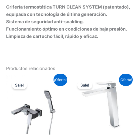
Grifería termostática TURN CLEAN SYSTEM (patentado),
equipada con tecnología de última generación.
Sistema de seguridad anti-scalding.
Funcionamiento óptimo en condiciones de baja presión.
Limpieza de cartucho fácil, rápido y eficaz.
Productos relacionados
El
El
El
El
¡Oferta!
¡Oferta!
precio
precio
precio
precio
Sale!
Sale!
original
actual
original
actual
era:
es:
era:
es:
158,51 €.
117,33 €.
143,99 €.
106,59 €.