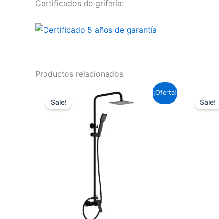
Certificados de grifería:
Productos relacionados
El
El
¡Oferta!
precio
precio
Sale!
Sale!
original
actual
era:
es:
237,16 €.
175,55 €.