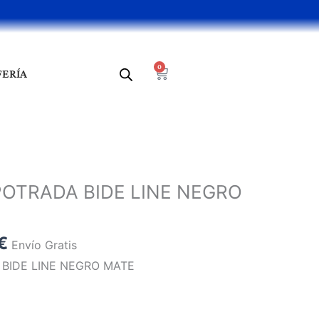
0
Cart
FERÍA
El
precio
POTRADA BIDE LINE NEGRO
al
actual
es:
 €.
97,62 €.
€
Envío Gratis
 BIDE LINE NEGRO MATE