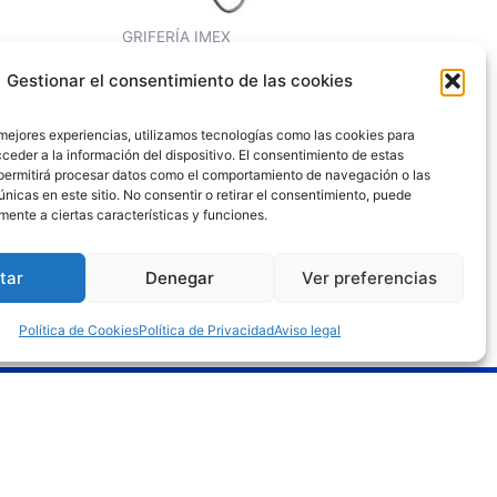
GRIFERÍA IMEX
LTO
CONJUNTO DUCHA VALENCIA
Gestionar el consentimiento de las cookies
CROMO
286,77
€
212,27
€
 mejores experiencias, utilizamos tecnologías como las cookies para
ceder a la información del dispositivo. El consentimiento de estas
permitirá procesar datos como el comportamiento de navegación o las
Añadir al carrito
únicas en este sitio. No consentir o retirar el consentimiento, puede
mente a ciertas características y funciones.
tar
Denegar
Ver preferencias
Política de Cookies
Política de Privacidad
Aviso legal
gal
o legal