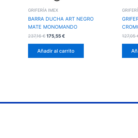
GRIFERÍA IMEX
GRIFER
BARRA DUCHA ART NEGRO
GRIFE
MATE MONOMANDO
CROM
237,16
€
175,55
€
127,05
Añadir al carrito
Aña
Información
Contacto
Servicios
953 07 36 45