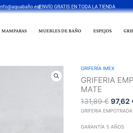
info@aquabaño.es
ENVÍO GRATIS EN TODA LA TIENDA
MAMPARAS
MUEBLES DE BAÑO
ESPEJOS
GRI
El
GRIFERÍA IMEX
GRIFERIA
precio
EMPOTRADA
GRIFERIA EM
origin
BIDE
MATE
era:
LINE
131,89
131,89
€
97,62
NEGRO
MATE
GRIFERIA EMPOTRADA
cantidad
GARANTÍA 5 AÑOS