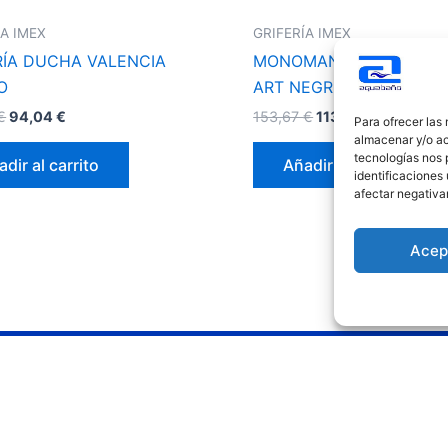
ÍA IMEX
GRIFERÍA IMEX
RÍA DUCHA VALENCIA
MONOMANDO LAVABO A
O
ART NEGRO MATE
€
94,04
€
153,67
€
113,75
€
Para ofrecer las
almacenar y/o ac
tecnologías nos 
dir al carrito
Añadir al carrito
identificaciones 
afectar negativa
Acep
Redes sociales
Le
Avis