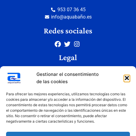
953 07 36 45
info@aquabaño.es
Redes sociales
Legal
Aviso legal
Gestionar el consentimiento
Política de privacidad
de las cookies
Política de cookies
Condiciones de uso
Para ofrecer las mejores experiencias, utilizamos tecnologías como las
cookies para almacenar y/o acceder a la información del dispositivo. El
consentimiento de estas tecnologías nos permitirá procesar datos como
el comportamiento de navegación o las identificaciones únicas en este
Copyright © 2026 Aquabaño | Todos los derechos reservados
sitio. No consentir o retirar el consentimiento, puede afectar
Diseñado por
Innovation Studio
negativamente a ciertas características y funciones.