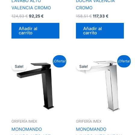
LAVABO ALTO
DUCHA VALENCIA
VALENCIA CROMO
CROMO
124,63
€
92,25
€
158,51
€
117,33
€
Añadir al
Añadir al
carrito
carrito
El
El
El
El
¡Oferta!
¡Oferta!
precio
precio
precio
precio
Sale!
Sale!
original
actual
original
actual
era:
es:
era:
es:
153,67 €.
113,75 €.
156,09 €.
115,54 €.
GRIFERÍA IMEX
GRIFERÍA IMEX
MONOMANDO
MONOMANDO