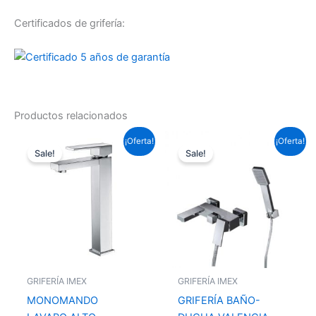
Certificados de grifería:
Productos relacionados
El
El
El
El
¡Oferta!
¡Oferta!
precio
precio
precio
precio
Sale!
Sale!
original
actual
original
actual
era:
es:
era:
es:
124,63 €.
92,25 €.
158,51 €.
117,33 €.
GRIFERÍA IMEX
GRIFERÍA IMEX
MONOMANDO
GRIFERÍA BAÑO-