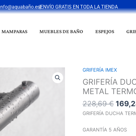
info@aquabaño.es
ENVÍO GRATIS EN TODA LA TIENDA
MAMPARAS
MUEBLES DE BAÑO
ESPEJOS
GRI
El
GRIFERÍA IMEX
GRIFERÍA
preci
DUCHA
GRIFERÍA DU
origin
MONZA
METAL TERM
era:
BLACK
228,6
228,69
€
169,
GUN
METAL
GRIFERÍA DUCHA TE
TERMOSTÁTICO
cantidad
GARANTÍA 5 AÑOS