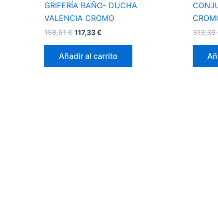
GRIFERÍA BAÑO- DUCHA
CONJ
VALENCIA CROMO
CROM
158,51
€
117,33
€
313,39
Añadir al carrito
Aña