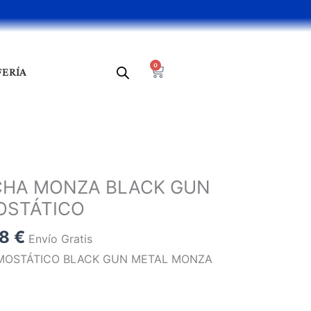
0
Cart
FERÍA
El
o
precio
CHA MONZA BLACK GUN
al
actual
OSTÁTICO
es:
9 €.
169,28 €.
28
€
Envío Gratis
RMOSTÁTICO BLACK GUN METAL MONZA