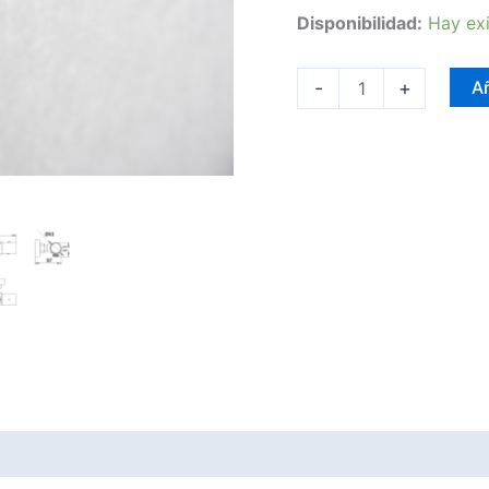
Disponibilidad:
Hay exi
-
+
Añ