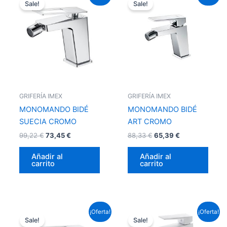
precio
precio
precio
precio
Sale!
Sale!
original
actual
original
actual
era:
es:
era:
es:
99,22 €.
73,45 €.
88,33 €.
65,39 €.
GRIFERÍA IMEX
GRIFERÍA IMEX
MONOMANDO BIDÉ
MONOMANDO BIDÉ
SUECIA CROMO
ART CROMO
99,22
€
73,45
€
88,33
€
65,39
€
Añadir al
Añadir al
carrito
carrito
El
El
El
El
¡Oferta!
¡Oferta!
precio
precio
precio
precio
Sale!
Sale!
original
actual
original
actual