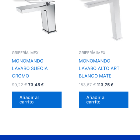
era:
es:
era:
es:
99,22 €.
73,45 €.
153,67 €.
113,75 €.
GRIFERÍA IMEX
GRIFERÍA IMEX
MONOMANDO
MONOMANDO
LAVABO SUECIA
LAVABO ALTO ART
CROMO
BLANCO MATE
99,22
€
73,45
€
153,67
€
113,75
€
Añadir al
Añadir al
carrito
carrito