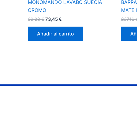
MONOMANDO LAVABO SUECIA
BARRA
CROMO
MATE
99,22
€
73,45
€
237,16
Añadir al carrito
Aña
Información
Contacto
Servicios
953 07 36 45
Quienes somos
info@aquabaño.e
Donde estamos