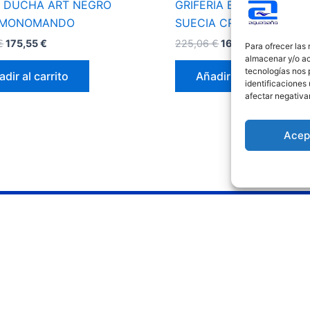
 DUCHA ART NEGRO
GRIFERÍA BAÑO- DUCHA
 MONOMANDO
SUECIA CROMO
€
175,55
€
225,06
€
166,59
€
Para ofrecer las
almacenar y/o ac
tecnologías nos 
dir al carrito
Añadir al carrito
identificaciones 
afectar negativa
Acep
Redes sociales
Le
Avis
s
Polí
Polí