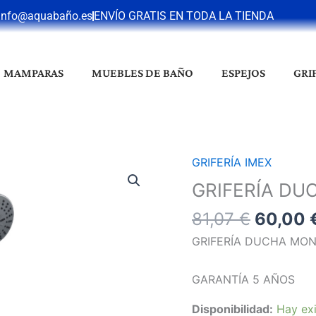
info@aquabaño.es
ENVÍO GRATIS EN TODA LA TIENDA
MAMPARAS
MUEBLES DE BAÑO
ESPEJOS
GRI
El
GRIFERÍA IMEX
GRIFERÍA
precio
DUCHA
GRIFERÍA DU
origina
BÉLGICA
81,07
€
60,00
era:
CROMO
81,07 €
cantidad
GRIFERÍA DUCHA MO
GARANTÍA 5 AÑOS
Disponibilidad:
Hay exi