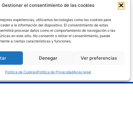
MONOMANDO LAVABO ART
Gestionar el consentimiento de las cookies
NEGRO MATE
95,59
€
70,76
€
 mejores experiencias, utilizamos tecnologías como las cookies para
ceder a la información del dispositivo. El consentimiento de estas
permitirá procesar datos como el comportamiento de navegación o las
Añadir al carrito
únicas en este sitio. No consentir o retirar el consentimiento, puede
mente a ciertas características y funciones.
tar
Denegar
Ver preferencias
Política de Cookies
Política de Privacidad
Aviso legal
gal
o legal
tica de privacidad
tica de cookies