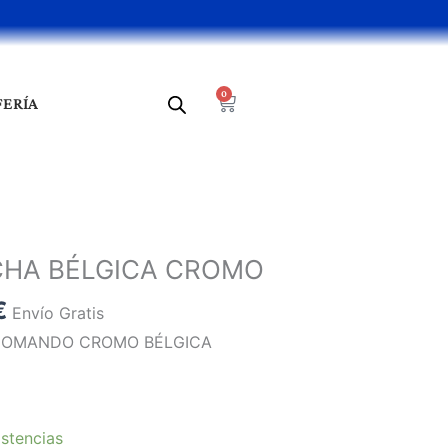
0
Cart
FERÍA
El
precio
CHA BÉLGICA CROMO
l
actual
€
es:
Envío Gratis
.
60,00 €.
NOMANDO CROMO BÉLGICA
stencias