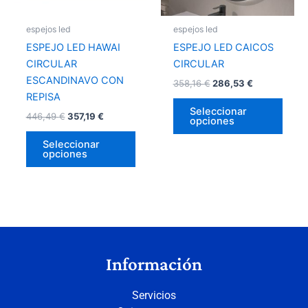
se
se
pueden
pued
espejos led
espejos led
elegir
elegir
ESPEJO LED HAWAI
ESPEJO LED CAICOS
en
en
CIRCULAR
CIRCULAR
la
la
ESCANDINAVO CON
358,16
€
286,53
€
página
págin
REPISA
de
de
Seleccionar
446,49
€
357,19
€
opciones
producto
prod
Seleccionar
opciones
Información
Servicios