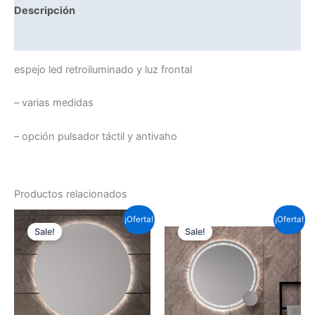
Descripción
Información adicional
espejo led retroiluminado y luz frontal
– varias medidas
– opción pulsador táctil y antivaho
Productos relacionados
Este
Este
¡Oferta!
¡Oferta!
Sale!
Sale!
producto
prod
tiene
tiene
múltiples
múlti
variantes.
varia
Las
Las