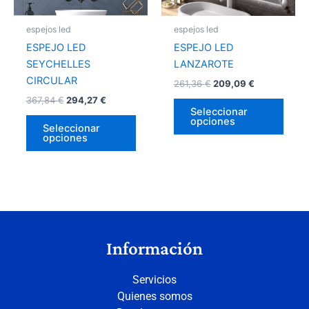
se
se
pueden
pued
espejos led
espejos led
elegir
elegir
ESPEJO LED
ESPEJO LED
en
en
SEYCHELLES
LANZAROTE
la
la
CIRCULAR
261,36
€
209,09
€
página
págin
367,84
€
294,27
€
de
de
Seleccionar
opciones
producto
prod
Seleccionar
opciones
Información
Servicios
Quienes somos