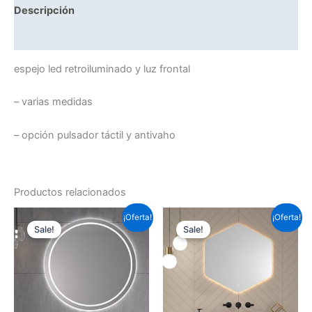
Descripción
Información adicional
espejo led retroiluminado y luz frontal
– varias medidas
– opción pulsador táctil y antivaho
Productos relacionados
Este
Este
¡Oferta!
¡Oferta!
Sale!
Sale!
producto
prod
tiene
tiene
múltiples
múlti
variantes.
varia
Las
Las