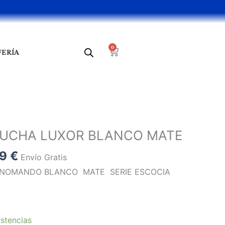
0
Cart
FERÍA
El
o
precio
UCHA LUXOR BLANCO MATE
al
actual
59
€
es:
Envío Gratis
0 €.
196,59 €.
NOMANDO BLANCO MATE SERIE ESCOCIA
stencias