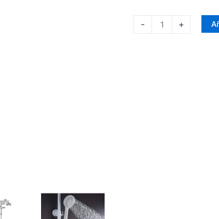
-
+
Añ