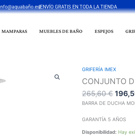
info@aquabaño.es
ENVÍO GRATIS EN TODA LA TIENDA
MAMPARAS
MUEBLES DE BAÑO
ESPEJOS
GRI
El
GRIFERÍA IMEX
CONJUNTO
preci
DUCHA
CONJUNTO D
origin
LUXOR
265,60
€
196,
era:
BLANCO
265,6
MATE
BARRA DE DUCHA MO
cantidad
GARANTÍA 5 AÑOS
Disponibilidad:
Hay exi