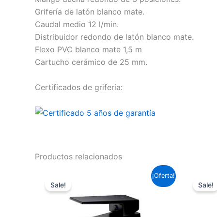
Grifería de latón blanco mate.
Caudal medio 12 l/min.
Distribuidor redondo de latón blanco mate.
Flexo PVC blanco mate 1,5 m
Cartucho cerámico de 25 mm.
Certificados de grifería:
Productos relacionados
El
El
¡Oferta!
precio
precio
Sale!
Sale!
original
actual
era:
es:
95,59 €.
70,76 €.