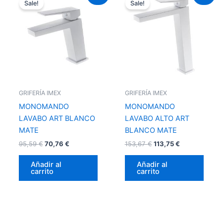
Sale!
Sale!
original
actual
original
actual
era:
es:
era:
es:
95,59 €.
70,76 €.
153,67 €.
113,75 €.
GRIFERÍA IMEX
GRIFERÍA IMEX
MONOMANDO
MONOMANDO
LAVABO ART BLANCO
LAVABO ALTO ART
MATE
BLANCO MATE
95,59
€
70,76
€
153,67
€
113,75
€
Añadir al
Añadir al
carrito
carrito