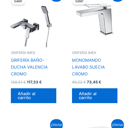
Sale!
Sale!
original
actual
original
actual
era:
es:
era:
es:
158,51 €.
117,33 €.
99,22 €.
73,45 €.
GRIFERÍA IMEX
GRIFERÍA IMEX
GRIFERÍA BAÑO-
MONOMANDO
DUCHA VALENCIA
LAVABO SUECIA
CROMO
CROMO
158,51
€
117,33
€
99,22
€
73,45
€
Añadir al
Añadir al
carrito
carrito
El
El
El
El
¡Oferta!
¡Oferta!
precio
precio
precio
precio