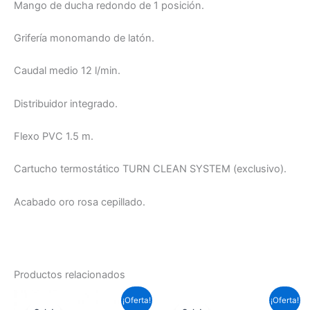
Mango de ducha redondo de 1 posición.
Grifería monomando de latón.
Caudal medio 12 l/min.
Distribuidor integrado.
Flexo PVC 1.5 m.
Cartucho termostático TURN CLEAN SYSTEM (exclusivo).
Acabado oro rosa cepillado.
Productos relacionados
El
El
El
El
¡Oferta!
¡Oferta!
precio
precio
precio
precio