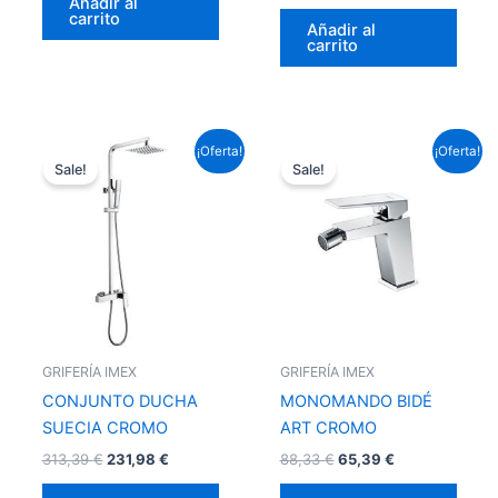
Añadir al
carrito
Añadir al
carrito
El
El
El
El
¡Oferta!
¡Oferta!
precio
precio
precio
precio
Sale!
Sale!
original
actual
original
actual
era:
es:
era:
es:
313,39 €.
231,98 €.
88,33 €.
65,39 €.
GRIFERÍA IMEX
GRIFERÍA IMEX
CONJUNTO DUCHA
MONOMANDO BIDÉ
SUECIA CROMO
ART CROMO
313,39
€
231,98
€
88,33
€
65,39
€