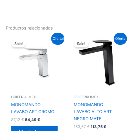
Productos relacionados
El
El
El
El
¡Oferta!
¡Oferta!
precio
precio
precio
precio
Sale!
Sale!
original
actual
original
actual
era:
es:
era:
es:
87,12 €.
64,49 €.
153,67 €.
113,75 €.
GRIFERÍA IMEX
GRIFERÍA IMEX
MONOMANDO
MONOMANDO
LAVABO ART CROMO
LAVABO ALTO ART
NEGRO MATE
87,12
€
64,49
€
153,67
€
113,75
€