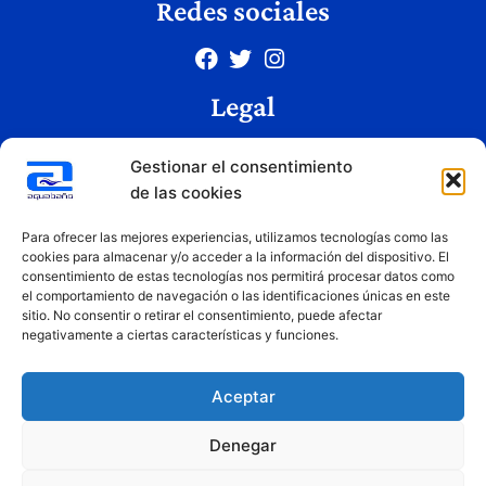
Redes sociales
Legal
Aviso legal
Gestionar el consentimiento
Política de privacidad
de las cookies
Política de cookies
Condiciones de uso
Para ofrecer las mejores experiencias, utilizamos tecnologías como las
cookies para almacenar y/o acceder a la información del dispositivo. El
consentimiento de estas tecnologías nos permitirá procesar datos como
el comportamiento de navegación o las identificaciones únicas en este
Copyright © 2026 Aquabaño | Todos los derechos reservados
sitio. No consentir o retirar el consentimiento, puede afectar
Diseñado por
Innovation Studio
negativamente a ciertas características y funciones.
Aceptar
Denegar