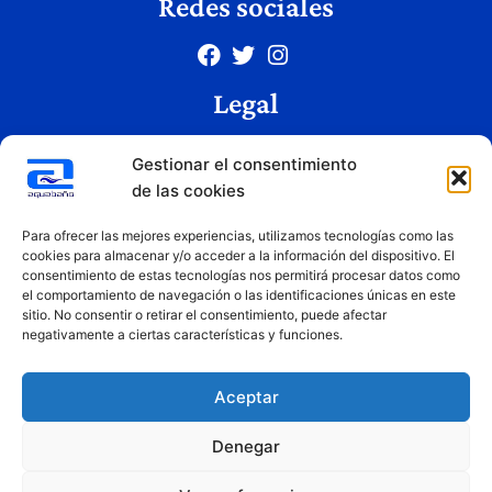
Redes sociales
Legal
Aviso legal
Gestionar el consentimiento
Política de privacidad
de las cookies
Política de cookies
Condiciones de uso
Para ofrecer las mejores experiencias, utilizamos tecnologías como las
cookies para almacenar y/o acceder a la información del dispositivo. El
consentimiento de estas tecnologías nos permitirá procesar datos como
el comportamiento de navegación o las identificaciones únicas en este
Copyright © 2026 Aquabaño | Todos los derechos reservados
sitio. No consentir o retirar el consentimiento, puede afectar
Diseñado por
Innovation Studio
negativamente a ciertas características y funciones.
Aceptar
Denegar