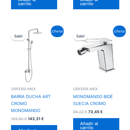
carrito
carrito
El
El
El
El
¡Oferta!
¡Oferta!
precio
precio
precio
precio
Sale!
Sale!
original
actual
original
actual
era:
es:
era:
es:
193,60 €.
143,31 €.
99,22 €.
73,45 €.
GRIFERÍA IMEX
GRIFERÍA IMEX
BARRA DUCHA ART
MONOMANDO BIDÉ
CROMO
SUECIA CROMO
MONOMANDO
99,22
€
73,45
€
193,60
€
143,31
€
Añadir al
carrito