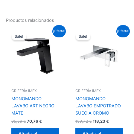
Productos relacionados
El
El
El
El
¡Oferta!
¡Oferta!
precio
precio
precio
precio
Sale!
Sale!
original
actual
original
actual
era:
es:
era:
es:
95,59 €.
70,76 €.
159,72 €.
118,23 €.
GRIFERÍA IMEX
GRIFERÍA IMEX
MONOMANDO
MONOMANDO
LAVABO ART NEGRO
LAVABO EMPOTRADO
MATE
SUECIA CROMO
95,59
€
70,76
€
159,72
€
118,23
€
Añadir al
Añadir al